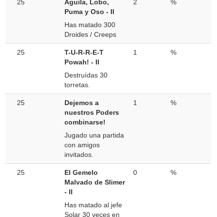
25
Águila, Lobo,
2
%
Puma y Oso - II
Has matado 300
Droides / Creeps
25
T-U-R-R-E-T
1
%
Powah! - II
Destruídas 30
torretas.
25
Dejemos a
1
%
nuestros Poders
combinarse!
Jugado una partida
con amigos
invitados.
25
El Gemelo
0
%
Malvado de Slimer
- II
Has matado al jefe
Solar 30 veces en