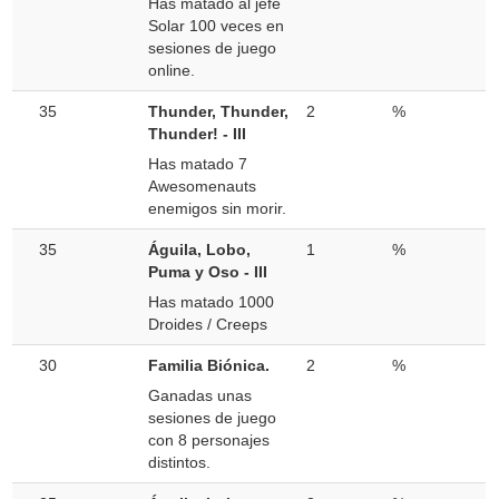
Has matado al jefe
Solar 100 veces en
sesiones de juego
online.
35
Thunder, Thunder,
2
%
Thunder! - III
Has matado 7
Awesomenauts
enemigos sin morir.
35
Águila, Lobo,
1
%
Puma y Oso - III
Has matado 1000
Droides / Creeps
30
Familia Biónica.
2
%
Ganadas unas
sesiones de juego
con 8 personajes
distintos.