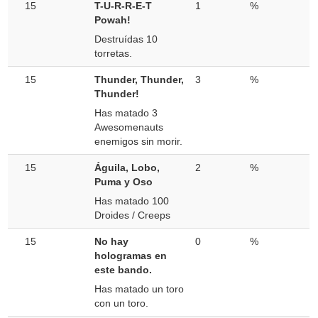
15
T-U-R-R-E-T
1
%
Powah!
Destruídas 10
torretas.
15
Thunder, Thunder,
3
%
Thunder!
Has matado 3
Awesomenauts
enemigos sin morir.
15
Águila, Lobo,
2
%
Puma y Oso
Has matado 100
Droides / Creeps
15
No hay
0
%
hologramas en
este bando.
Has matado un toro
con un toro.