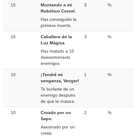
15
Montando a mi
3
%
Robótico Corcel.
Has conseguido la
primera muerte.
15
Caballero de la
3
%
Luz Mágica
Has matado a 10
Awesomenauts
enemigos.
10
¡Tendré mi
1
%
venganza, Venger!
Te burlaste de un
enemigo después
de que te matara.
10
Croado por un
2
%
Sapo.
Asesinado por un
creep.