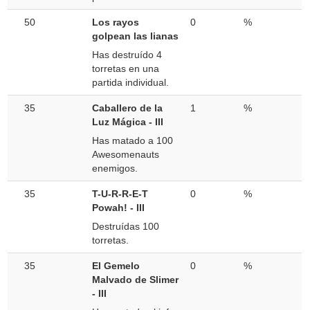
50
Los rayos
0
%
golpean las lianas
Has destruído 4
torretas en una
partida individual.
35
Caballero de la
1
%
Luz Mágica - III
Has matado a 100
Awesomenauts
enemigos.
35
T-U-R-R-E-T
0
%
Powah! - III
Destruídas 100
torretas.
35
El Gemelo
0
%
Malvado de Slimer
- III