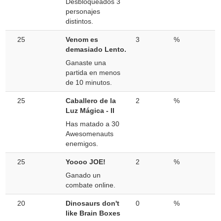
Desbloqueados 3
personajes
distintos.
25
Venom es
3
%
demasiado Lento.
Ganaste una
partida en menos
de 10 minutos.
25
Caballero de la
2
%
Luz Mágica - II
Has matado a 30
Awesomenauts
enemigos.
25
Yoooo JOE!
2
%
Ganado un
combate online.
20
Dinosaurs don't
0
%
like Brain Boxes