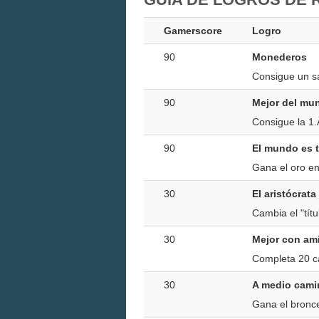
Gamerscore
Logro
90
Monederos
Consigue un sa
90
Mejor del mu
Consigue la 1.Â
90
El mundo es 
Gana el oro en 
30
El aristócrata
Cambia el "títu
30
Mejor con am
Completa 20 ca
30
A medio cami
Gana el bronce