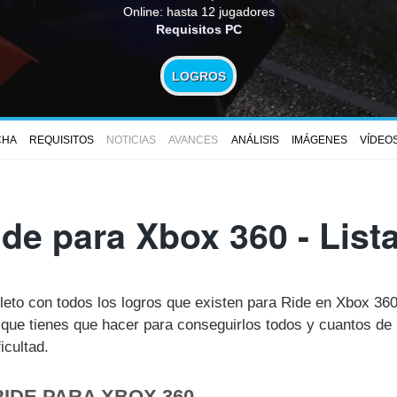
Online: hasta 12 jugadores
Requisitos PC
LOGROS
CHA
REQUISITOS
NOTICIAS
AVANCES
ANÁLISIS
IMÁGENES
VÍDEO
de para Xbox 360 - Lis
pleto con todos los logros que existen para Ride en Xbox 3
ue tienes que hacer para conseguirlos todos y cuantos de 
icultad.
IDE PARA XBOX 360