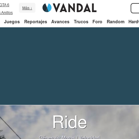
GTA 6
Más ↓
 Anillos
Juegos
Reportajes
Avances
Trucos
Foro
Random
Hard
Ride
Género/s:
Motos
/
Velocidad