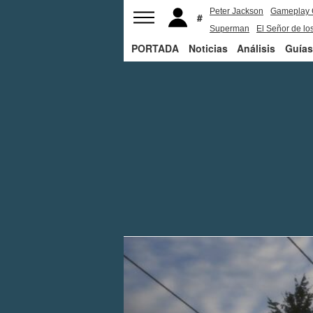
Peter Jackson
Gameplay 
Superman
El Señor de los
PORTADA
Noticias
Análisis
Guías