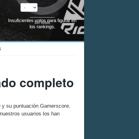
Insuficientes votos para figurar en
Sin votos
los rankings.
S
tado completo
60 y su puntuación Gamerscore.
nuestros usuarios los han