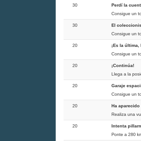
30
Perdí la cuen
Consigue un to
30
El coleccioni
Consigue un to
20
¡Es la última, 
Consigue un to
20
¡Continúa!
Llega a la posi
20
Garaje espac
Consigue un to
20
Ha aparecido
Realiza una vu
20
Intenta pillar
Ponte a 280 k