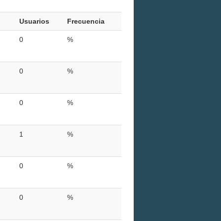
Usuarios
Frecuencia
0
%
0
%
0
%
1
%
0
%
0
%