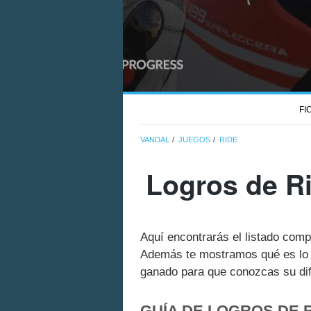
FI
VANDAL
JUEGOS
RIDE
Logros de Ri
Aquí encontrarás el listado com
Además te mostramos qué es lo q
ganado para que conozcas su dif
GUÍA DE LOGROS DE R