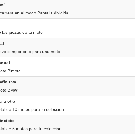
 mí
arrera en el modo Pantalla dividida
 las piezas de tu moto
al
evo componente para una moto
anual
oto Bimota
finitiva
moto BMW
a a otra
tal de 10 motos para tu colección
incipio
tal de 5 motos para tu colección