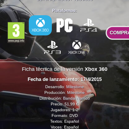
Plataformas:
COMPR
Ficha técnica de la versión
Xbox 360
Fecha de lanzamiento: 17/4/2015
Desarrollo:
Milestone
Producción:
Milestone
Distribución:
Bandai Namco
Precio: 51,99 €
Jugadores: 1-2
Formato: DVD
Textos: Español
Voces: Español