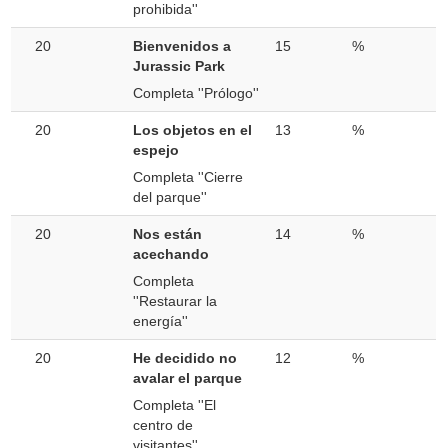
prohibida''
20
Bienvenidos a
15
%
Jurassic Park
Completa ''Prólogo''
20
Los objetos en el
13
%
espejo
Completa ''Cierre
del parque''
20
Nos están
14
%
acechando
Completa
''Restaurar la
energía''
20
He decidido no
12
%
avalar el parque
Completa ''El
centro de
visitantes''