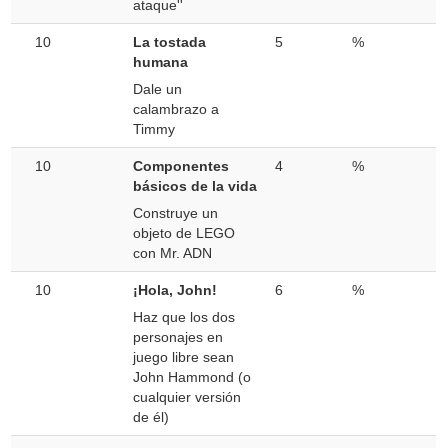
ataque''
10
La tostada
5
%
humana
Dale un
calambrazo a
Timmy
10
Componentes
4
%
básicos de la vida
Construye un
objeto de LEGO
con Mr. ADN
10
¡Hola, John!
6
%
Haz que los dos
personajes en
juego libre sean
John Hammond (o
cualquier versión
de él)