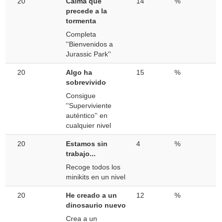
20
Calma que
14
%
precede a la
tormenta
Completa
''Bienvenidos a
Jurassic Park''
20
Algo ha
15
%
sobrevivido
Consigue
''Superviviente
auténtico'' en
cualquier nivel
20
Estamos sin
4
%
trabajo...
Recoge todos los
minikits en un nivel
20
He creado a un
12
%
dinosaurio nuevo
Crea a un