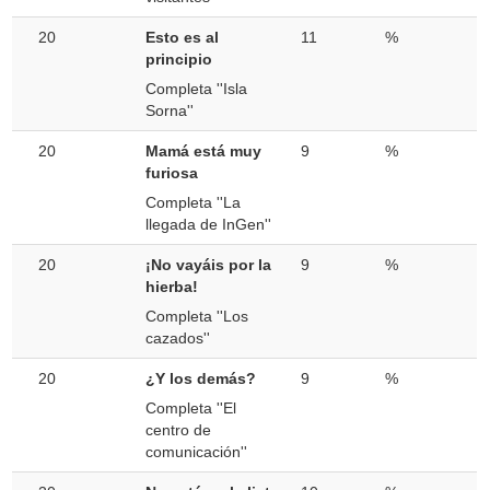
20
Esto es al
11
%
principio
Completa ''Isla
Sorna''
20
Mamá está muy
9
%
furiosa
Completa ''La
llegada de InGen''
20
¡No vayáis por la
9
%
hierba!
Completa ''Los
cazados''
20
¿Y los demás?
9
%
Completa ''El
centro de
comunicación''