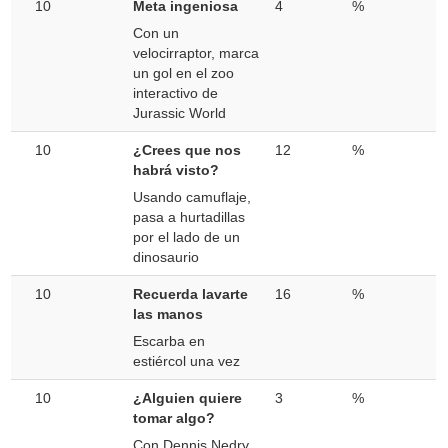
10
Meta ingeniosa
4
%
Con un
velocirraptor, marca
un gol en el zoo
interactivo de
Jurassic World
10
¿Crees que nos
12
%
habrá visto?
Usando camuflaje,
pasa a hurtadillas
por el lado de un
dinosaurio
10
Recuerda lavarte
16
%
las manos
Escarba en
estiércol una vez
10
¿Alguien quiere
3
%
tomar algo?
Con Dennis Nedry,