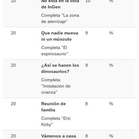
20
No está en la lista
10
%
de InGen
Completa ''La zona
de aterrizaje''
20
Que nadie mueva
9
%
ni un músculo
Completa ''El
espinosaurio''
20
¿Así se hacen los
9
%
dinosaurios?
Completa
''Instalación de
crianza''
20
Reunión de
8
%
familia
Completa ''Eric
Kirby''
20
Vámonos a casa
8
%