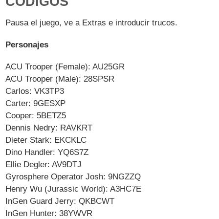
CÓDIGOS
Pausa el juego, ve a Extras e introducir trucos.
Personajes
ACU Trooper (Female): AU25GR
ACU Trooper (Male): 28SPSR
Carlos: VK3TP3
Carter: 9GESXP
Cooper: 5BETZ5
Dennis Nedry: RAVKRT
Dieter Stark: EKCKLC
Dino Handler: YQ6S7Z
Ellie Degler: AV9DTJ
Gyrosphere Operator Josh: 9NGZZQ
Henry Wu (Jurassic World): A3HC7E
InGen Guard Jerry: QKBCWT
InGen Hunter: 38YWVR