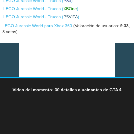
LEGO Jurassic World - Trucos (
PS3
)
LEGO Jurassic World - Trucos (
XBOne
)
LEGO Jurassic World - Trucos (
PSVITA
)
LEGO Jurassic World para Xbox 360
(Valoración de usuarios:
9.33
,
3
votos)
Vídeo del momento: 30 detalles alucinantes de GTA 4