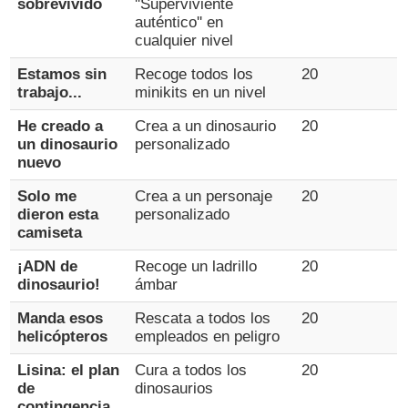
sobrevivido
''Superviviente
auténtico'' en
cualquier nivel
Estamos sin
Recoge todos los
20
trabajo...
minikits en un nivel
He creado a
Crea a un dinosaurio
20
un dinosaurio
personalizado
nuevo
Solo me
Crea a un personaje
20
dieron esta
personalizado
camiseta
¡ADN de
Recoge un ladrillo
20
dinosaurio!
ámbar
Manda esos
Rescata a todos los
20
helicópteros
empleados en peligro
Lisina: el plan
Cura a todos los
20
de
dinosaurios
contingencia