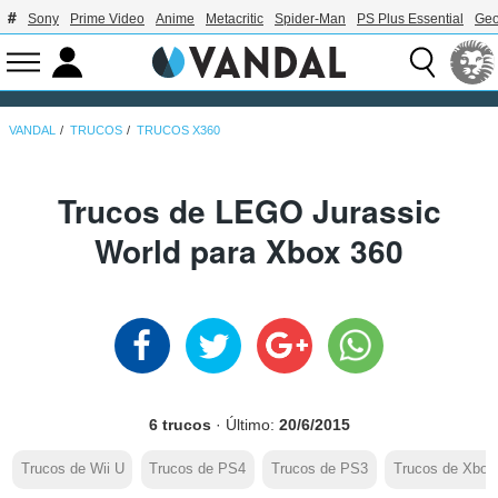
Sony
Prime Video
Anime
Metacritic
Spider-Man
PS Plus Essential
Geo
VANDAL
TRUCOS
TRUCOS X360
Trucos de LEGO Jurassic
World para Xbox 360
6 trucos
· Último:
20/6/2015
Trucos de Wii U
Trucos de PS4
Trucos de PS3
Trucos de Xbox