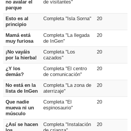
no avalar el
de visitantes''
parque
Esto es al
Completa ''Isla Sorna''
20
principio
Mamá está
Completa ''La llegada
20
muy furiosa
de InGen''
¡No vayáis
Completa ''Los
20
por la hierba!
cazados''
¿Y los
Completa ''El centro
20
demás?
de comunicación''
No está en la
Completa ''La zona de
20
lista de InGen
aterrizaje''
Que nadie
Completa ''El
20
mueva ni un
espinosaurio''
músculo
¿Así se hacen
Completa ''Instalación
20
los
de crianza''