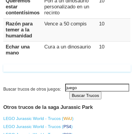
Queremos
Pon a un dinosaurio
10
estar
personalizado en un
contentísimos
recinto
Razón para
Vence a 50 compis
10
temer a la
humanidad
Echar una
Cura a un dinosaurio
10
mano
Buscar trucos de otros juegos:
Buscar Trucos
Otros trucos de la saga Jurassic Park
LEGO Jurassic World - Trucos (
WiiU
)
LEGO Jurassic World - Trucos (
PS4
)