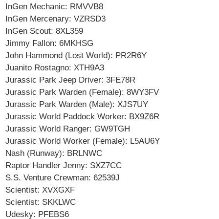
InGen Mechanic: RMVVB8
InGen Mercenary: VZRSD3
InGen Scout: 8XL359
Jimmy Fallon: 6MKHSG
John Hammond (Lost World): PR2R6Y
Juanito Rostagno: XTH9A3
Jurassic Park Jeep Driver: 3FE78R
Jurassic Park Warden (Female): 8WY3FV
Jurassic Park Warden (Male): XJS7UY
Jurassic World Paddock Worker: BX9Z6R
Jurassic World Ranger: GW9TGH
Jurassic World Worker (Female): L5AU6Y
Nash (Runway): BRLNWC
Raptor Handler Jenny: SXZ7CC
S.S. Venture Crewman: 62539J
Scientist: XVXGXF
Scientist: SKKLWC
Udesky: PFEBS6