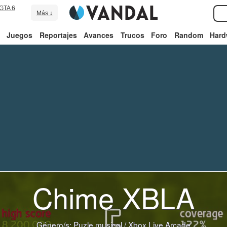
GTA 6
Más ↓
Juegos
Reportajes
Avances
Trucos
Foro
Random
Hard
Chime XBLA
Género/s:
Puzle musical
/
Xbox Live Arcade