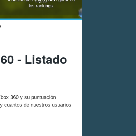
9
votos
los rankings.
S
0 - Listado
Xbox 360 y su puntuación
y cuantos de nuestros usuarios