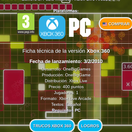
Plataformas:
COMPRAR
Ficha técnica de la versión
Xbox 360
Fecha de lanzamiento: 3/2/2010
Desarrollo: OneBigGames
Producción: OneBigGame
Distribución: Xbox Live
Precio: 400 puntos
Jugadores: 1
Formato: Xbox Live Arcade
Textos: Español
Requisitos PC
TRUCOS XBOX 360
LOGROS