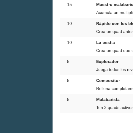
15
Maestro malabaris
Acumula un multipl
10
Rápido con los b
Crea un quad antes 
10
La bestia
Crea un quad que 
5
Explorador
Juega todos los ni
5
Compositor
Rellena completamen
5
Malabarista
Ten 3 quads activos