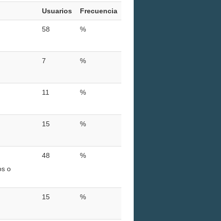
Usuarios
Frecuencia
58
%
7
%
11
%
15
%
48
%
os o
15
%