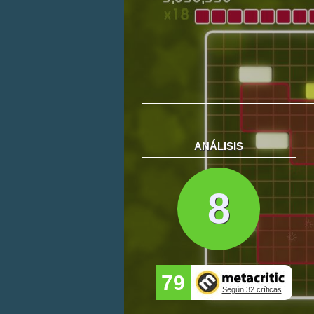
ANÁLISIS
8
79
Según 32 críticas