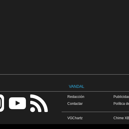
VANDAL
Redacción
Publicidad
Contactar
Política d
VGChartz
Chime XB