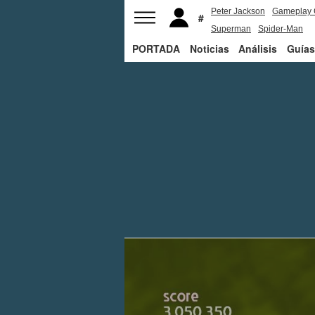
Peter Jackson
Gameplay 
Superman
Spider-Man
PORTADA
Noticias
Análisis
Guías