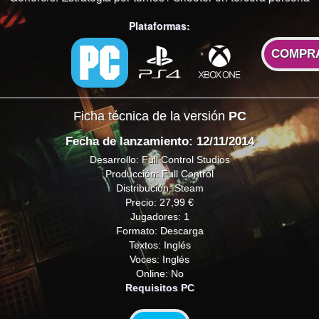
Plataformas:
COMPR
Ficha técnica de la versión
PC
Fecha de lanzamiento: 12/11/2014
Desarrollo: Full Control Studios
Producción: Full Control
Distribución: Steam
Precio: 27,99 €
Jugadores: 1
Formato: Descarga
Textos: Inglés
Voces: Inglés
Online: No
Requisitos PC