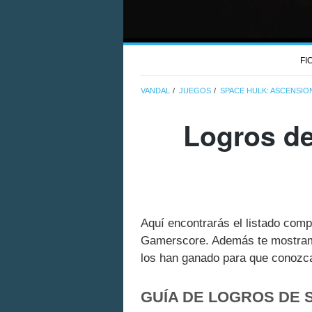
FI
VANDAL
JUEGOS
SPACE HULK: ASCENSIO
Logros de
Aquí encontrarás el listado com
Gamerscore. Además te mostramo
los han ganado para que conozcas
GUÍA DE LOGROS DE 