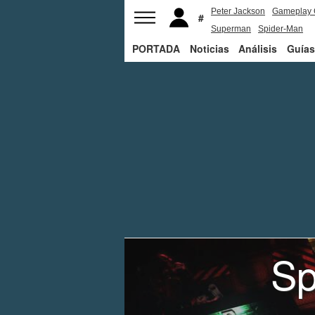
Peter Jackson
Gameplay 
Superman
Spider-Man
PORTADA
Noticias
Análisis
Guías
Sp