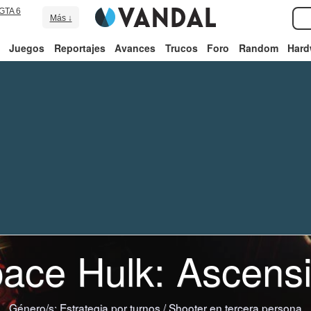
GTA 6
Más ↓
Juegos
Reportajes
Avances
Trucos
Foro
Random
Hard
ace Hulk: Ascens
Género/s:
Estrategia por turnos
/
Shooter en tercera persona