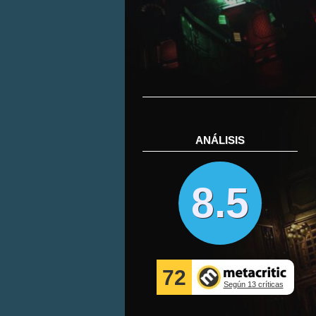
ANÁLISIS
8.5
72
Según 13 críticas