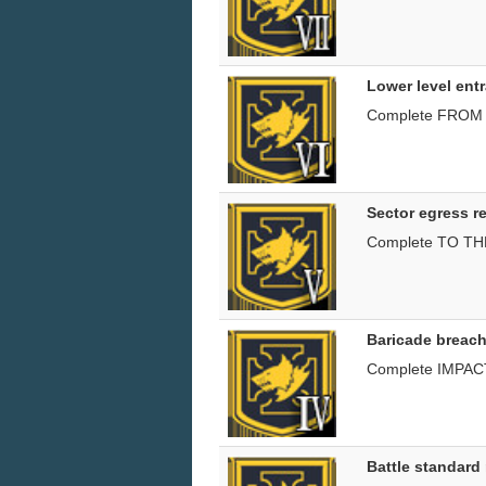
Lower level ent
Complete FROM
Sector egress r
Complete TO T
Baricade breach
Complete IMPAC
Battle standard 