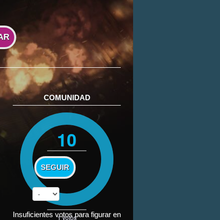
AR
COMUNIDAD
10
SEGUIR
Insuficientes votos para figurar en
1
votos