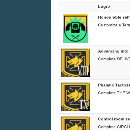
Logro
Honourable self
Customize a Term
Advancing into 
Complete DELI
Phalanx Tactici
Complete THE
Control room s
Complete CIRC