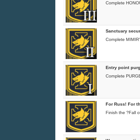
Complete HON
Sanctuary secu
Complete MIMI
Entry point pur
Complete PURG
For Russ! For t
Finish the ?Fall