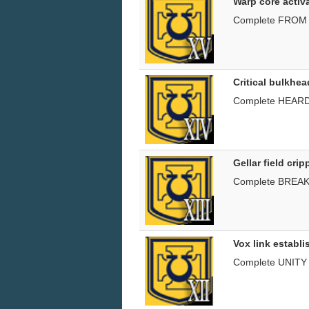
Warp core activ
Complete FRO
Critical bulkhe
Complete HEAR
Gellar field crip
Complete BREAK
Vox link establ
Complete UNITY