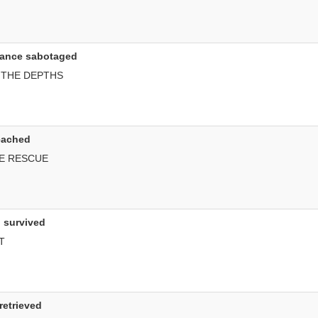
rance sabotaged
 THE DEPTHS
eached
HE RESCUE
 survived
T
retrieved