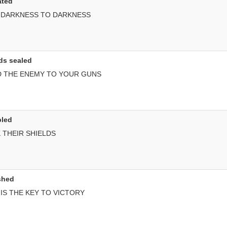
ated
M DARKNESS TO DARKNESS
ads sealed
D THE ENEMY TO YOUR GUNS
pled
 THEIR SHIELDS
ished
 IS THE KEY TO VICTORY