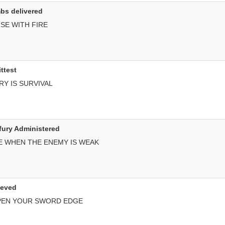
bs delivered
NSE WITH FIRE
ittest
RY IS SURVIVAL
fury Administered
KE WHEN THE ENEMY IS WEAK
ieved
RPEN YOUR SWORD EDGE