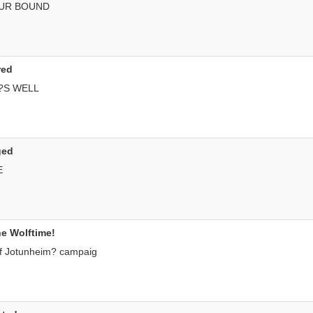
OUR BOUND
red
R?S WELL
ged
E
he Wolftime!
 of Jotunheim? campaig