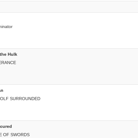
inator
the Hulk
VERANCE
an
 WOLF SURROUNDED
ecured
LE OF SWORDS