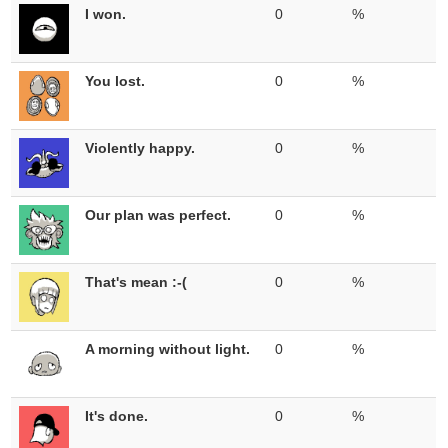
I won.
0
%
You lost.
0
%
Violently happy.
0
%
Our plan was perfect.
0
%
That's mean :-(
0
%
A morning without light.
0
%
It's done.
0
%