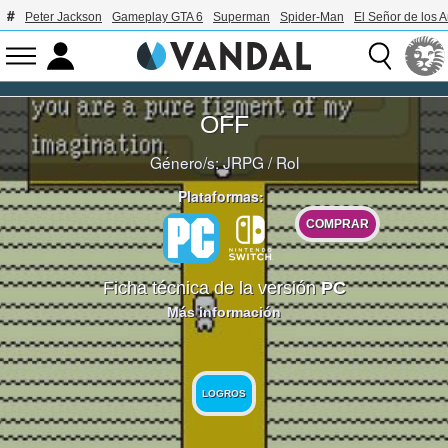
Peter Jackson
Gameplay GTA 6
Superman
Spider-Man
El Señor de los A
OFF
Género/s:
JRPG
/
Rol
Plataformas:
COMPRAR
Ficha técnica de la versión
PC
Más información
LOGROS