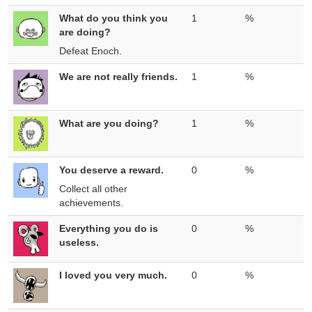
What do you think you
1
%
are doing?
Defeat Enoch.
We are not really friends.
1
%
What are you doing?
1
%
You deserve a reward.
0
%
Collect all other
achievements.
Everything you do is
0
%
useless.
I loved you very much.
0
%