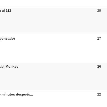
 al 112
29
epensador
27
del Monkey
26
 minutos después...
22