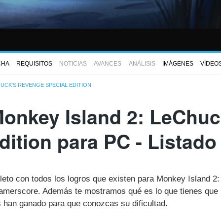
CHA
REQUISITOS
NOTICIAS
AVANCES
ANÁLISIS
IMÁGENES
VÍDEO
HUCK'S REVENGE SPECIAL EDITION
onkey Island 2: LeChu
dition para PC - Listad
pleto con todos los logros que existen para Monkey Island 
amerscore. Además te mostramos qué es lo que tienes que 
s han ganado para que conozcas su dificultad.