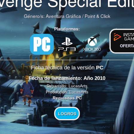
Género/s:
Aventura Gráfica
/
Point & Click
Plataformas:
OFERT
Ficha técnica de la versión
PC
Fecha de lanzamiento: Año 2010
Desarrollo:
LucasArts
Producción:
LucasArts
Requisitos PC
LOGROS