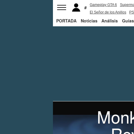
Gameplay GTA 6
Superm
El Señor de los Anillos
PS
PORTADA
Noticias
Análisis
Guías
Monk
Re