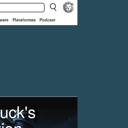
ware
Plataformas
Podcast
uck's
ion