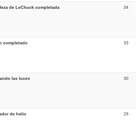
aleza de LeChuck completada
34
o completado
33
ando las luces
30
ador de helio
29