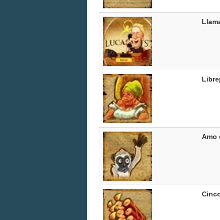
Llama
Libr
Amo 
Cinco