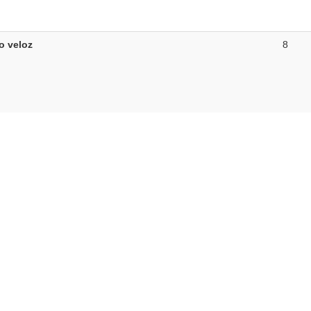
o veloz
8