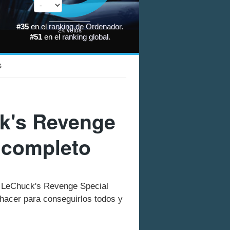
#35
en el
ranking de Ordenador
.
24
votos
#51
en el
ranking global
.
S
ck's Revenge
o completo
2: LeChuck's Revenge Special
hacer para conseguirlos todos y