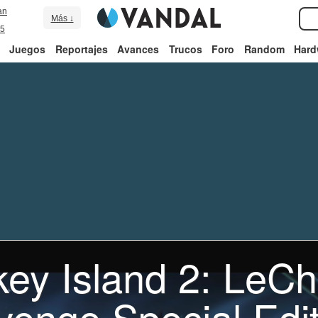
an
Más ↓
5
Juegos
Reportajes
Avances
Trucos
Foro
Random
Hard
ey Island 2: LeCh
venge Special Edit