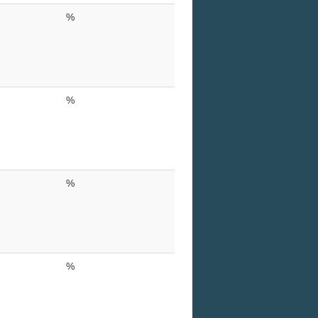
%
%
%
%