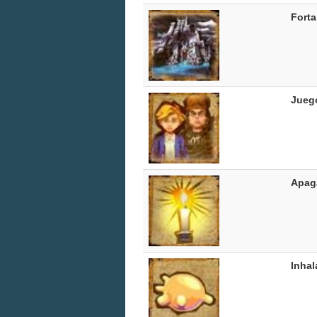
Fort
Jueg
Apag
Inhal