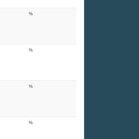
%
%
%
%