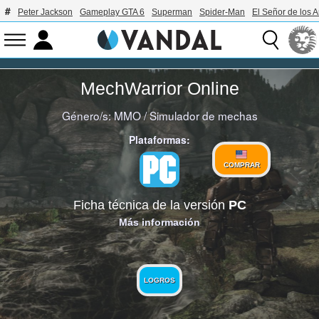
Peter Jackson
Gameplay GTA 6
Superman
Spider-Man
El Señor de los A
MechWarrior Online
Género/s:
MMO
/
Simulador de mechas
Plataformas:
COMPRAR
Ficha técnica de la versión
PC
Más información
LOGROS