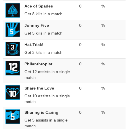
Ace of Spades
0
%
Get 8 kills in a match
Johnny Five
0
%
Get 5 kills in a match
Hat-Trick!
0
%
Get 3 kills in a match
Philanthropist
0
%
Get 12 assists in a single
match
Share the Love
0
%
Get 10 assists in a single
match
Sharing is Caring
0
%
Get 5 assists in a single
match