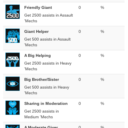
Friendly Giant
0
%
Get 2500 assists in Assault
'Mechs
Giant Helper
0
%
Get 500 assists in Assault
'Mechs
A Big Helping
0
%
Get 2500 assists in Heavy
'Mechs
Big Brother/Sister
0
%
Get 500 assists in Heavy
'Mechs
Sharing in Moderation
0
%
Get 2500 assists in
Medium 'Mechs
A Moderate Giver
0
%