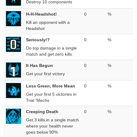
Destroy 10 components
H-H-Headshot!
0
%
Kill an opponent with a
Headshot
Seriously!?
0
%
Do top damage in a single
match and get zero kills
It Has Begun
0
%
Get your first victory
Less Green, More Mean
0
%
Get your first 5 victories in
Trial 'Mechs
Creeping Death
0
%
Get 3 kills in a single match
where your health never
goes below 90%