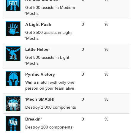
Get 500 assists in Medium
'Mechs
A Light Push
0
%
Get 2500 assists in Light
'Mechs
Little Helper
0
%
Get 500 assists in Light
'Mechs
Pyrrhic Victory
0
%
Win a match with only one
person on your team alive
'Mech SMASH!
0
%
Destroy 1,000 components
Breakin'
0
%
Destroy 100 components