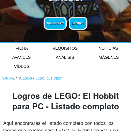
TRUCOS PC
LOGROS
FICHA
REQUISITOS
NOTICIAS
AVANCES
ANÁLISIS
IMÁGENES
VÍDEOS
VANDAL
JUEGOS
LEGO: EL HOBBIT
Logros de LEGO: El Hobbit
para PC - Listado completo
Aquí encontrarás el listado completo con todos los
logros que existen para LEGO: El Hobbit en PC y su