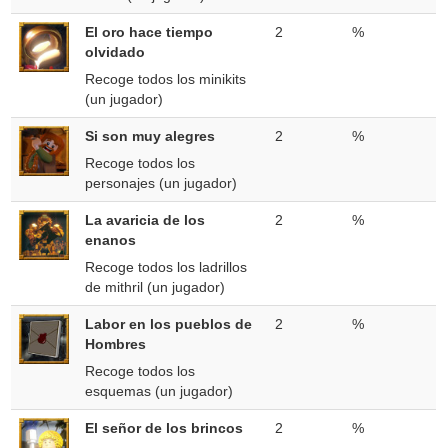
El oro hace tiempo
2
%
olvidado
Recoge todos los minikits
(un jugador)
Si son muy alegres
2
%
Recoge todos los
personajes (un jugador)
La avaricia de los
2
%
enanos
Recoge todos los ladrillos
de mithril (un jugador)
Labor en los pueblos de
2
%
Hombres
Recoge todos los
esquemas (un jugador)
El señor de los brincos
2
%