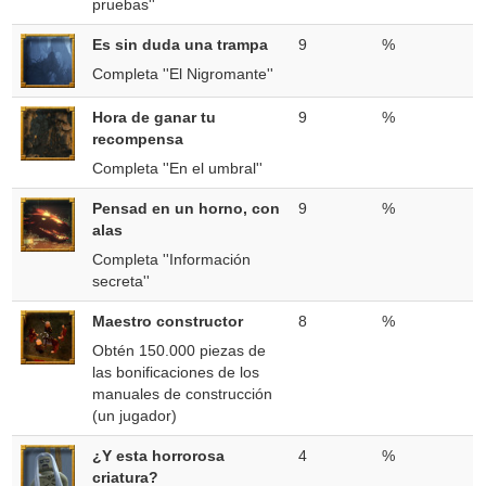
pruebas''
Es sin duda una trampa
9
%
Completa ''El Nigromante''
Hora de ganar tu
9
%
recompensa
Completa ''En el umbral''
Pensad en un horno, con
9
%
alas
Completa ''Información
secreta''
Maestro constructor
8
%
Obtén 150.000 piezas de
las bonificaciones de los
manuales de construcción
(un jugador)
¿Y esta horrorosa
4
%
criatura?