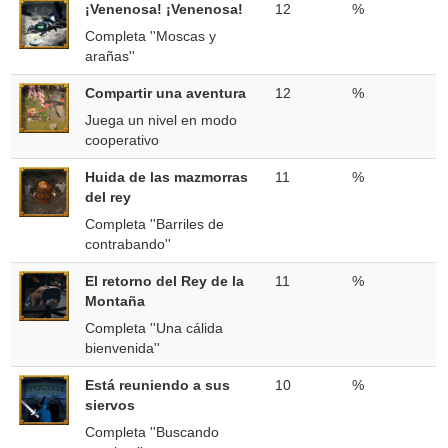
¡Venenosa! ¡Venenosa!
12
%
Completa ''Moscas y
arañas''
Compartir una aventura
12
%
Juega un nivel en modo
cooperativo
Huida de las mazmorras
11
%
del rey
Completa ''Barriles de
contrabando''
El retorno del Rey de la
11
%
Montaña
Completa ''Una cálida
bienvenida''
Está reuniendo a sus
10
%
siervos
Completa ''Buscando