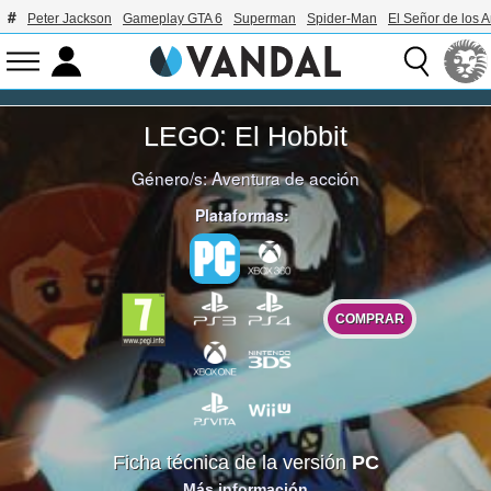
Peter Jackson
Gameplay GTA 6
Superman
Spider-Man
El Señor de los A
LEGO: El Hobbit
Género/s:
Aventura de acción
Plataformas:
COMPRAR
Ficha técnica de la versión
PC
Más información