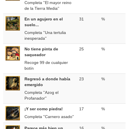
Completa ''El mayor reino
de la Tierra Media''
En un agujero en el
31
%
suelo...
Completa ''Una tertulia
inesperada''
No tiene pinta de
25
%
saqueador
Recoge 99 de cualquier
botín
Regresó a donde había
23
%
emergido
Completa ''Azog el
Profanador''
¡Y ser como piedra!
17
%
Completa ''Carnero asado''
Parece más bien un
16
%