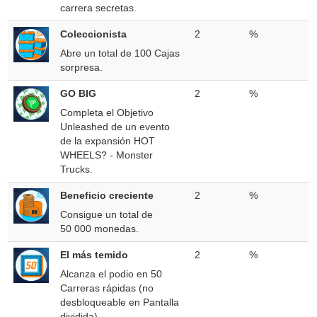
carrera secretas.
Coleccionista
2
%
Abre un total de 100 Cajas
sorpresa.
GO BIG
2
%
Completa el Objetivo
Unleashed de un evento
de la expansión HOT
WHEELS? - Monster
Trucks.
Beneficio creciente
2
%
Consigue un total de
50 000 monedas.
El más temido
2
%
Alcanza el podio en 50
Carreras rápidas (no
desbloqueable en Pantalla
dividida).