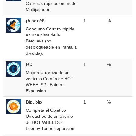
Carreras rápidas en modo
Multijugador.
¡A por él!
1
%
Gana una Carrera rápida
en una pista de la
Batcueva (no
desbloqueable en Pantalla
dividida).
I+D
1
%
Mejora la rareza de un
vehículo Común de HOT
WHEELS? - Batman
Expansion.
Bip, bip
1
%
Completa el Objetivo
Unleashed de un evento
de HOT WHEELS? -
Looney Tunes Expansion.