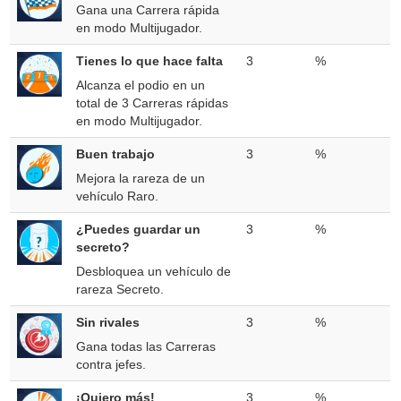
Gana una Carrera rápida
en modo Multijugador.
Tienes lo que hace falta
3
%
Alcanza el podio en un
total de 3 Carreras rápidas
en modo Multijugador.
Buen trabajo
3
%
Mejora la rareza de un
vehículo Raro.
¿Puedes guardar un
3
%
secreto?
Desbloquea un vehículo de
rareza Secreto.
Sin rivales
3
%
Gana todas las Carreras
contra jefes.
¡Quiero más!
3
%