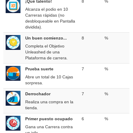
¡Qué talento!
8
%
Alcanza el podio en 10
Carreras rápidas (no
desbloqueable en Pantalla
dividida).
Un buen comienzo...
8
%
Completa el Objetivo
Unleashed de una
Plataforma de carrera.
Prueba suerte
7
%
Abre un total de 10 Cajas
sorpresa.
Derrochador
7
%
Realiza una compra en la
tienda.
Primer puesto ocupado
6
%
Gana una Carrera contra
un jefe.