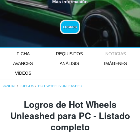
Más información
LOGROS
FICHA
REQUISITOS
NOTICIAS
AVANCES
ANÁLISIS
IMÁGENES
VÍDEOS
VANDAL
JUEGOS
HOT WHEELS UNLEASHED
Logros de Hot Wheels
Unleashed para PC - Listado
completo