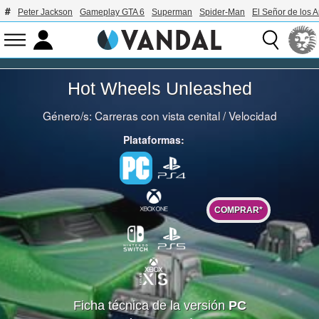
Peter Jackson
Gameplay GTA 6
Superman
Spider-Man
El Señor de los A
Hot Wheels Unleashed
Género/s:
Carreras con vista cenital
/
Velocidad
Plataformas:
COMPRAR*
Ficha técnica de la versión
PC