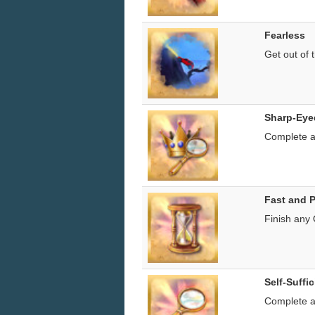
Fearless
Get out of 
Sharp-Eyed
Complete al
Fast and P
Finish any 
Self-Suffi
Complete an