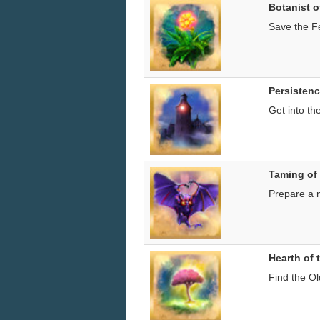
Botanist o
Save the Fe
Persisten
Get into th
Taming of
Prepare a m
Hearth of 
Find the Ol