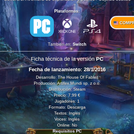
Plataformas:
COMP
También en:
Switch
Ficha técnica de la versión
PC
Fecha de lanzamiento: 28/1/2016
Desarrollo: The House Of Fables
Producción: Artifex Mundi sp. z o.o.
Distribución: Steam
Precio: 7,99 €
Jugadores: 1
Formato: Descarga
Textos: Inglés
Voces: Inglés
Online: No
Requisitos PC