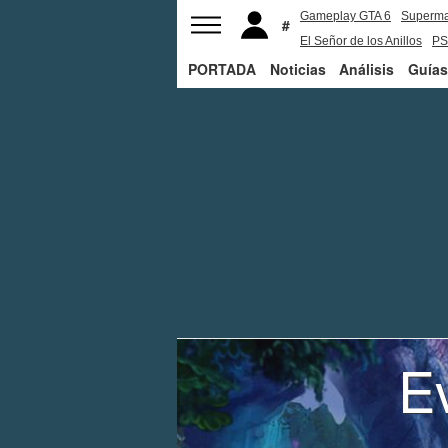
Gameplay GTA 6
Superm
El Señor de los Anillos
PS
PORTADA
Noticias
Análisis
Guías
Ev