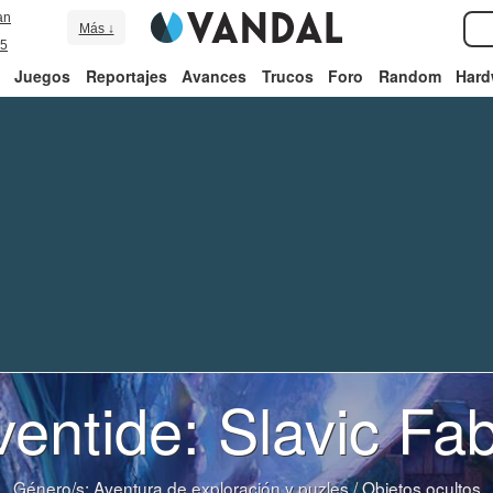
an
Más ↓
5
Juegos
Reportajes
Avances
Trucos
Foro
Random
Hard
entide: Slavic Fa
Género/s:
Aventura de exploración y puzles
/
Objetos ocultos