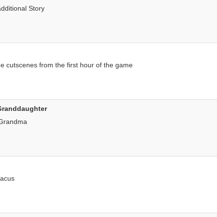
additional Story
he cutscenes from the first hour of the game
Granddaughter
 Grandma
lacus