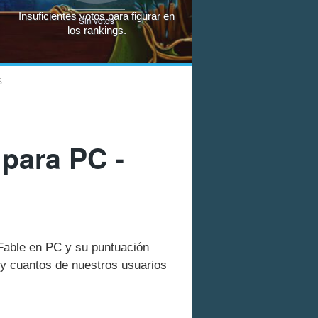
Insuficientes votos para figurar en
Sin votos
los rankings.
S
 para PC -
 Fable en PC y su puntuación
y cuantos de nuestros usuarios