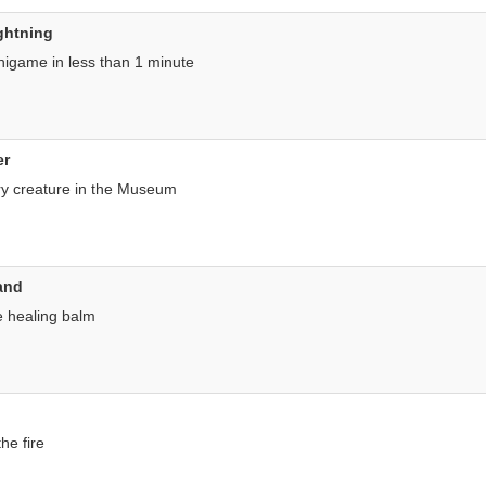
ghtning
nigame in less than 1 minute
er
ry creature in the Museum
and
e healing balm
he fire