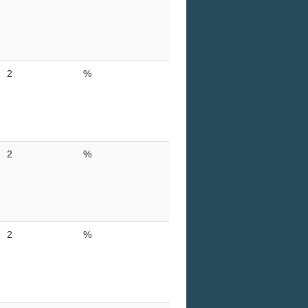
2
%
2
%
2
%