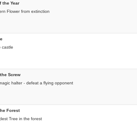
f the Year
rn Flower from extinction
ce
e castle
 the Screw
agic halter - defeat a flying opponent
the Forest
dest Tree in the forest