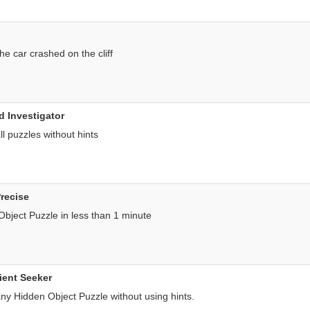
the car crashed on the cliff
 Investigator
l puzzles without hints
recise
Object Puzzle in less than 1 minute
cient Seeker
y Hidden Object Puzzle without using hints.