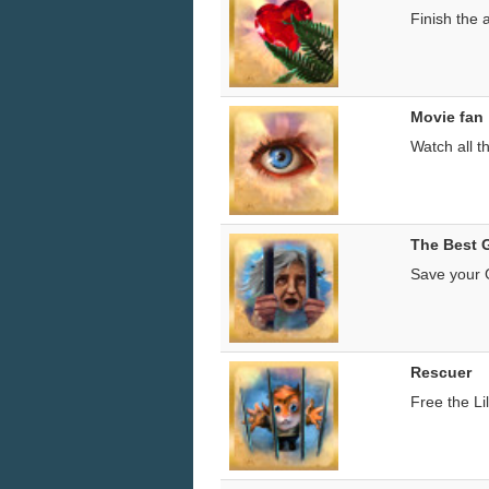
Finish the 
Movie fan
Watch all t
The Best 
Save your
Rescuer
Free the Li