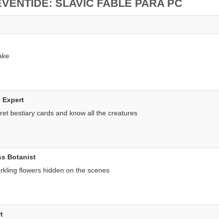
VENTIDE: SLAVIC FABLE PARA PC
ake
 Expert
cret bestiary cards and know all the creatures
ss Botanist
arkling flowers hidden on the scenes
t