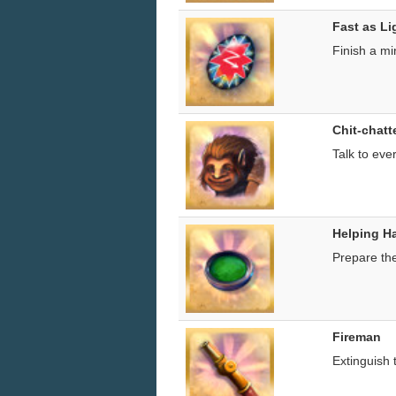
Fast as Li
Finish a mi
Chit-chatt
Talk to eve
Helping H
Prepare th
Fireman
Extinguish t