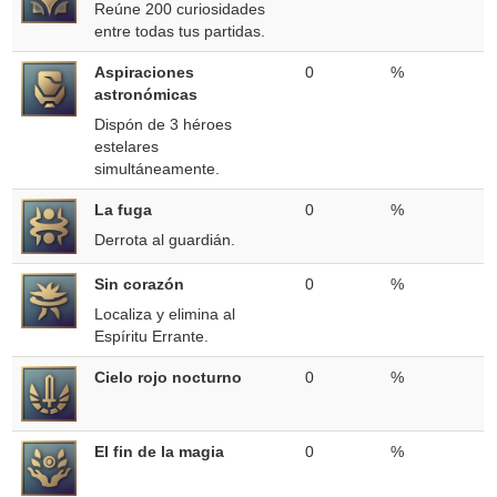
Reúne 200 curiosidades
entre todas tus partidas.
Aspiraciones
0
%
astronómicas
Dispón de 3 héroes
estelares
simultáneamente.
La fuga
0
%
Derrota al guardián.
Sin corazón
0
%
Localiza y elimina al
Espíritu Errante.
Cielo rojo nocturno
0
%
El fin de la magia
0
%