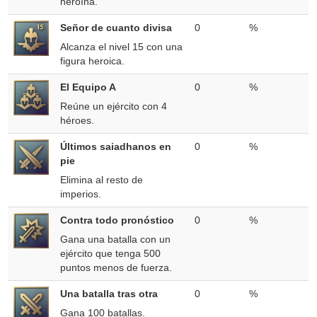
heroína.
Señor de cuanto divisa
0
%
Alcanza el nivel 15 con una
figura heroica.
El Equipo A
0
%
Reúne un ejército con 4
héroes.
Últimos saiadhanos en
0
%
pie
Elimina al resto de
imperios.
Contra todo pronóstico
0
%
Gana una batalla con un
ejército que tenga 500
puntos menos de fuerza.
Una batalla tras otra
0
%
Gana 100 batallas.