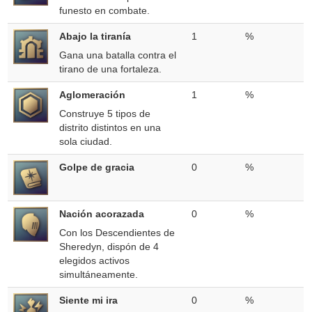
funesto en combate.
Abajo la tiranía
1
%
Gana una batalla contra el
tirano de una fortaleza.
Aglomeración
1
%
Construye 5 tipos de
distrito distintos en una
sola ciudad.
Golpe de gracia
0
%
Nación acorazada
0
%
Con los Descendientes de
Sheredyn, dispón de 4
elegidos activos
simultáneamente.
Siente mi ira
0
%