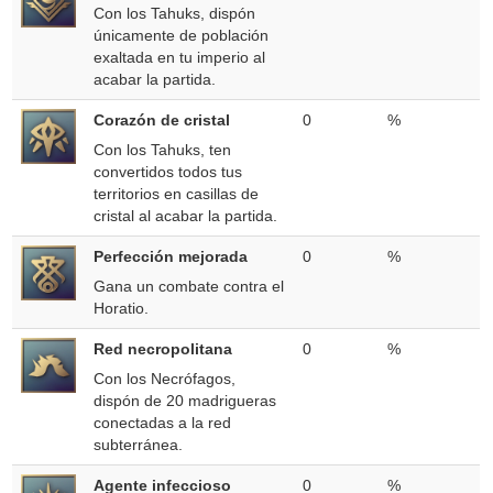
Con los Tahuks, dispón
únicamente de población
exaltada en tu imperio al
acabar la partida.
Corazón de cristal
0
%
Con los Tahuks, ten
convertidos todos tus
territorios en casillas de
cristal al acabar la partida.
Perfección mejorada
0
%
Gana un combate contra el
Horatio.
Red necropolitana
0
%
Con los Necrófagos,
dispón de 20 madrigueras
conectadas a la red
subterránea.
Agente infeccioso
0
%