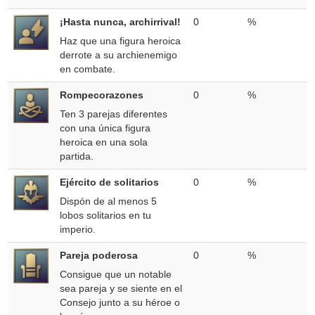
¡Hasta nunca, archirrival!
0
%
Haz que una figura heroica
derrote a su archienemigo
en combate.
Rompecorazones
0
%
Ten 3 parejas diferentes
con una única figura
heroica en una sola
partida.
Ejército de solitarios
0
%
Dispón de al menos 5
lobos solitarios en tu
imperio.
Pareja poderosa
0
%
Consigue que un notable
sea pareja y se siente en el
Consejo junto a su héroe o