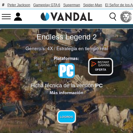
Peter Jackson
Gameplay GTA 6
Superman
Spider-Man
El Señor de los A
Endless Legend 2
Género/s:
4X
/
Estrategia en tiempo real
Plataformas:
OFERTA
Ficha técnica de la versión
PC
Más información
LOGROS