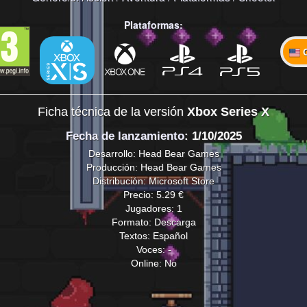
Plataformas:
Ficha técnica de la versión
Xbox Series X
Fecha de lanzamiento
: 1/10/2025
Desarrollo: Head Bear Games
Producción: Head Bear Games
Distribución: Microsoft Store
Precio: 5.29 €
Jugadores: 1
Formato: Descarga
Textos: Español
Voces: -
Online: No