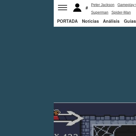
Peter Jackson
Gameplay 
Superman
Spider-Man
PORTADA
Noticias
Análisis
Guías