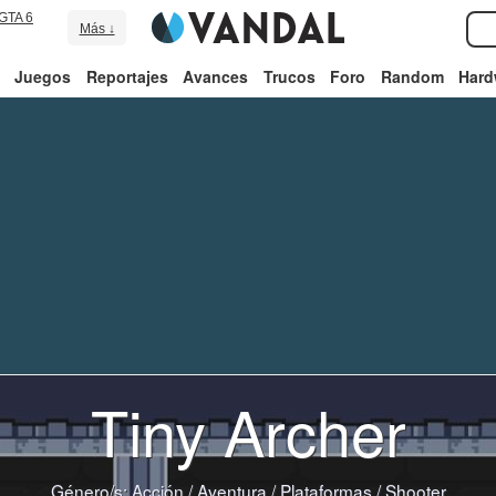
GTA 6
Más ↓
Juegos
Reportajes
Avances
Trucos
Foro
Random
Hard
Tiny Archer
Género/s:
Acción
/
Aventura
/
Plataformas
/
Shooter