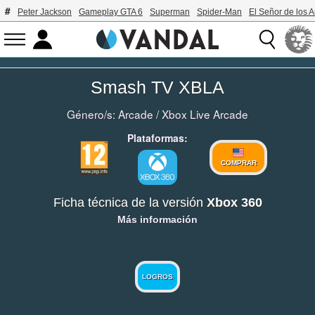
Peter Jackson
Gameplay GTA 6
Superman
Spider-Man
El Señor de los A
Smash TV XBLA
Género/s:
Arcade
/
Xbox Live Arcade
Plataformas:
COMPRAR
Ficha técnica de la versión
Xbox 360
Más información
LOGROS