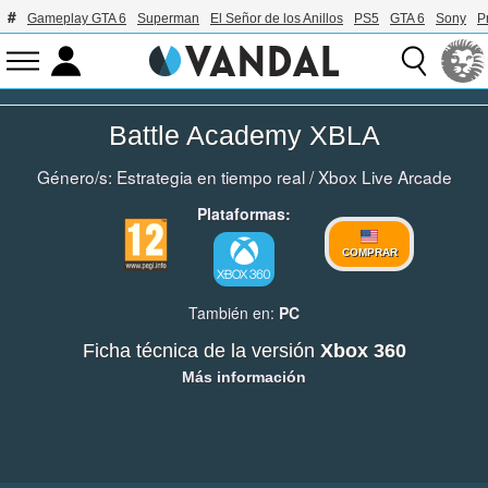
Gameplay GTA 6
Superman
El Señor de los Anillos
PS5
GTA 6
Sony
P
Battle Academy XBLA
Género/s:
Estrategia en tiempo real
/
Xbox Live Arcade
Plataformas:
COMPRAR
También en:
PC
Ficha técnica de la versión
Xbox 360
Más información