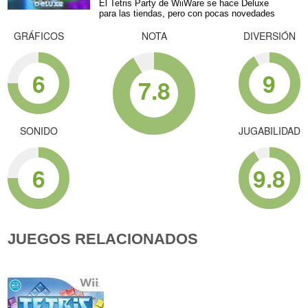
El Tetris Party de WiiWare se hace Deluxe
para las tiendas, pero con pocas novedades
GRÁFICOS
NOTA
DIVERSIÓN
6
9
7.8
SONIDO
JUGABILIDAD
6
9.8
JUEGOS RELACIONADOS