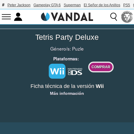
Peter Jackson
Gameplay GTA 6
Superman
El Señor de los Anillos
PS5
Tetris Party Deluxe
Género/s:
Puzle
Plataformas:
COMPRAR
Ficha técnica de la versión
Wii
Más información