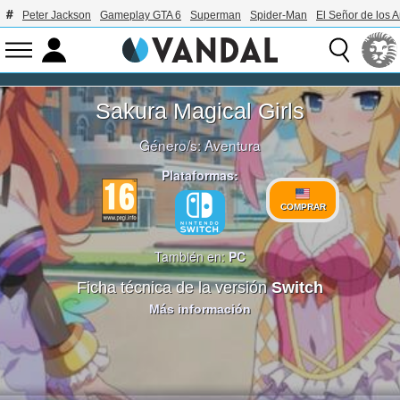
Peter Jackson
Gameplay GTA 6
Superman
Spider-Man
El Señor de los A
Sakura Magical Girls
Género/s:
Aventura
Plataformas:
COMPRAR
También en:
PC
Ficha técnica de la versión
Switch
Más información