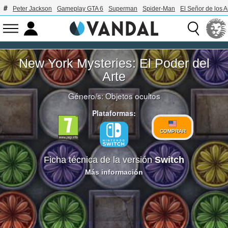
Peter Jackson
Gameplay GTA 6
Superman
Spider-Man
El Señor de los A
New York Mysteries: El Poder del
Arte
Género/s:
Objetos ocultos
Plataformas:
COMPRAR
Ficha técnica de la versión
Switch
Más información