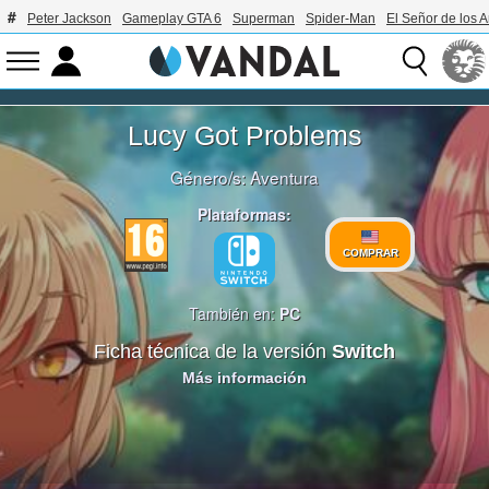
Peter Jackson
Gameplay GTA 6
Superman
Spider-Man
El Señor de los A
Lucy Got Problems
Género/s:
Aventura
Plataformas:
COMPRAR
También en:
PC
Ficha técnica de la versión
Switch
Más información