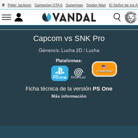
Peter Jackson
Gameplay GTA 6
Superman
Spider-Man
El Señor de los A
Capcom vs SNK Pro
Género/s:
Lucha 2D
/
Lucha
Plataformas:
COMPRAR
Ficha técnica de la versión
PS One
Más información