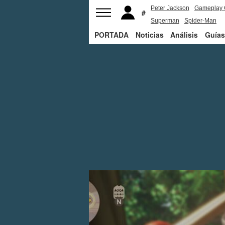
Peter Jackson
Gameplay 
Superman
Spider-Man
PORTADA
Noticias
Análisis
Guías