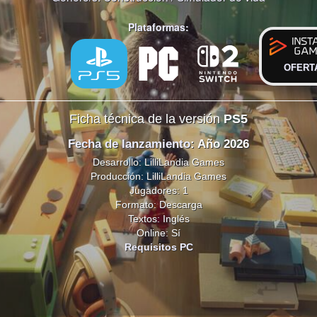
Plataformas:
OFERT
Ficha técnica de la versión
PS5
Fecha de lanzamiento
: Año 2026
Desarrollo: LilliLandia Games
Producción: LilliLandia Games
Jugadores: 1
Formato: Descarga
Textos: Inglés
Online: Sí
Requisitos PC