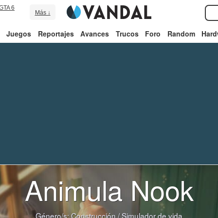
GTA 6
Más ↓
Juegos
Reportajes
Avances
Trucos
Foro
Random
Hard
Animula Nook
Género/s:
Construcción
/
Simulador de vida