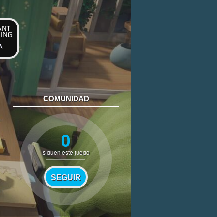
A
COMUNIDAD
0
siguen este juego
SEGUIR