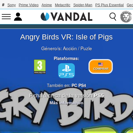
Sony
Prime Video
Anime
Metacritic
Spider-Man
PS Plus Essential
Geo
Angry Birds VR: Isle of Pigs
Género/s:
Acción
/
Puzle
Plataformas:
COMPRAR
También en:
PC
PS4
Ficha técnica de la versión
PS5
Más información