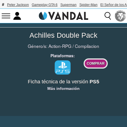
Peter Jackson
Gameplay GTA 6
Superman
Spider-Man
El Señor de los A
Achilles Double Pack
Género/s:
Action-RPG
/
Compilacion
Plataformas:
COMPRAR
Ficha técnica de la versión
PS5
Más información