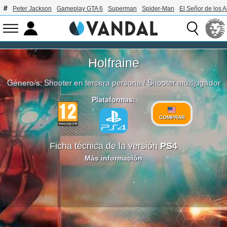
Peter Jackson
Gameplay GTA 6
Superman
Spider-Man
El Señor de los A
Holfraine
Género/s:
Shooter en tercera persona
/
Shooter multijugador
Plataformas:
COMPRAR
Ficha técnica de la versión
PS4
Más información