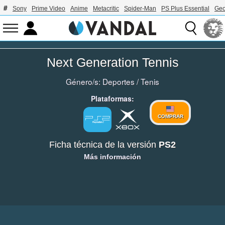
Sony
Prime Video
Anime
Metacritic
Spider-Man
PS Plus Essential
Geo
Next Generation Tennis
Género/s:
Deportes
/
Tenis
Plataformas:
COMPRAR
Ficha técnica de la versión
PS2
Más información