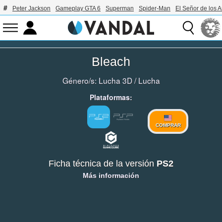
Peter Jackson
Gameplay GTA 6
Superman
Spider-Man
El Señor de los A
Bleach
Género/s:
Lucha 3D
/
Lucha
Plataformas:
COMPRAR
Ficha técnica de la versión
PS2
Más información