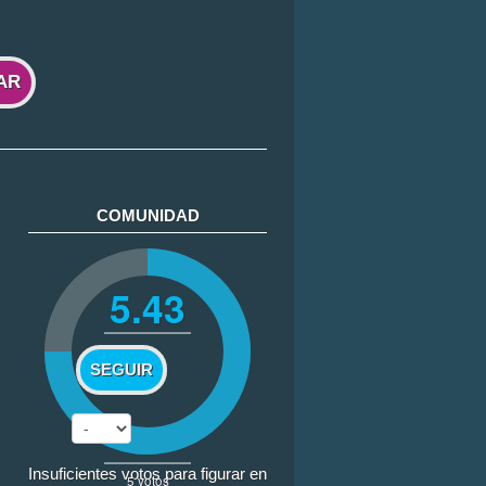
AR
COMUNIDAD
5.43
SEGUIR
Insuficientes votos para figurar en
5
votos