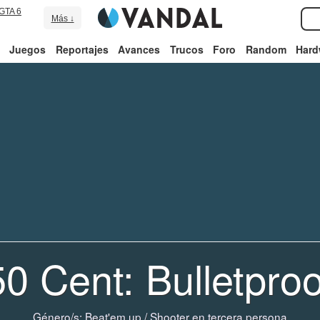
GTA 6
Más ↓
Juegos
Reportajes
Avances
Trucos
Foro
Random
Hard
50 Cent: Bulletproo
Género/s:
Beat'em up
/
Shooter en tercera persona