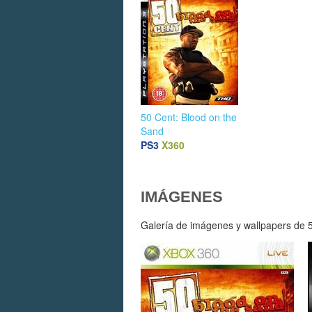
50 Cent: Blood on the
Sand
PS3
X360
IMÁGENES
Galería de imágenes y wallpapers de 50