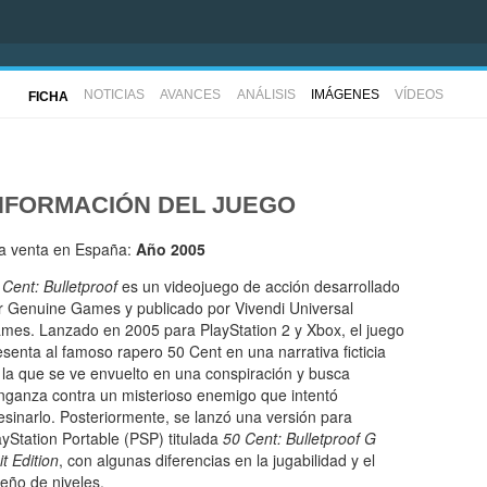
NOTICIAS
AVANCES
ANÁLISIS
IMÁGENES
VÍDEOS
FICHA
NFORMACIÓN DEL JUEGO
la venta en España:
Año 2005
 Cent: Bulletproof
es un videojuego de acción desarrollado
r Genuine Games y publicado por Vivendi Universal
mes. Lanzado en 2005 para PlayStation 2 y Xbox, el juego
esenta al famoso rapero 50 Cent en una narrativa ficticia
 la que se ve envuelto en una conspiración y busca
nganza contra un misterioso enemigo que intentó
esinarlo. Posteriormente, se lanzó una versión para
ayStation Portable (PSP) titulada
50 Cent: Bulletproof G
t Edition
, con algunas diferencias en la jugabilidad y el
seño de niveles.