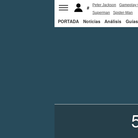
Peter Jackson
Gameplay 
Superman
Spider-Man
PORTADA
Noticias
Análisis
Guías