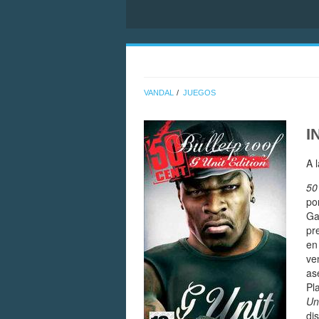
VANDAL
JUEGOS
I
A 
50
po
Ga
pr
en
ve
as
Pl
Uni
di