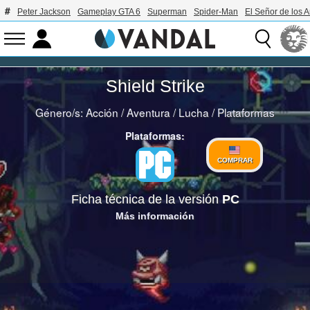
Peter Jackson
Gameplay GTA 6
Superman
Spider-Man
El Señor de los A
Shield Strike
Género/s:
Acción
/
Aventura
/
Lucha
/
Plataformas
Plataformas:
COMPRAR
Ficha técnica de la versión
PC
Más información