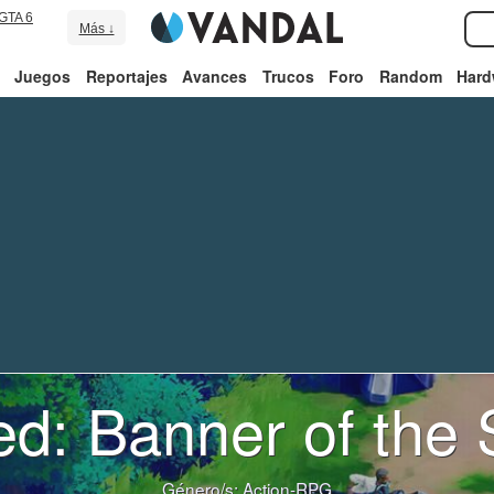
GTA 6
Más ↓
Juegos
Reportajes
Avances
Trucos
Foro
Random
Hard
ed: Banner of the 
Género/s:
Action-RPG