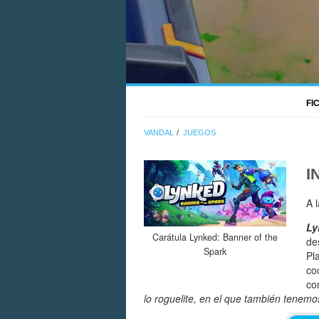
FI
VANDAL
JUEGOS
I
A 
Ly
Carátula Lynked: Banner of the
de
Spark
Pl
co
co
lo
roguelite
, en el que también tenemo