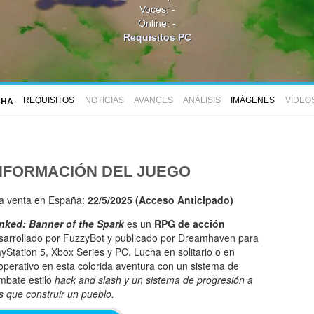
Voces: -
Online: -
Requisitos PC
REQUISITOS
NOTICIAS
AVANCES
ANÁLISIS
IMÁGENES
VÍDEO
CHA
NFORMACIÓN DEL JUEGO
la venta en España:
22/5/2025 (Acceso Anticipado)
nked: Banner of the Spark
es un
RPG de acción
sarrollado por FuzzyBot y publicado por Dreamhaven para
ayStation 5, Xbox Series y PC. Lucha en solitario o en
operativo en esta colorida aventura con un sistema de
mbate estilo
hack and slash y un sistema de progresión a
s que construir un pueblo.