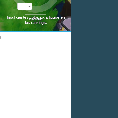
Insuficientes votos para figurar en
Sin votos
los rankings.
S