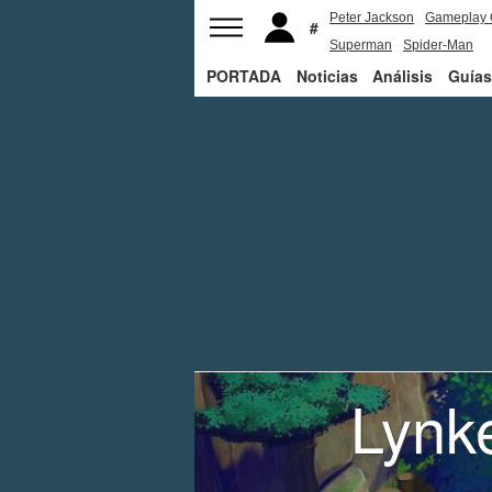
Peter Jackson
Gameplay 
Superman
Spider-Man
PORTADA
Noticias
Análisis
Guías
Lynk