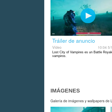
Tráiler de anuncio
Vídeo
10:04 5/
Lost City of Vampires es un Battle Royal
vampiros.
IMÁGENES
Galería de imágenes y wallpapers de Lo