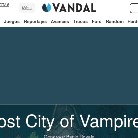
GTA 6
Más ↓
Juegos
Reportajes
Avances
Trucos
Foro
Random
Hard
ost City of Vampir
Género/s:
Battle Royale