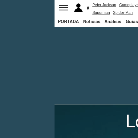
Peter Jackson
Gameplay 
Superman
Spider-Man
PORTADA
Noticias
Análisis
Guías
L