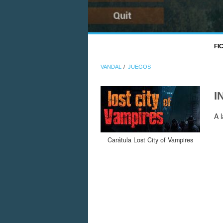
FI
VANDAL
JUEGOS
I
A 
Carátula Lost City of Vampires