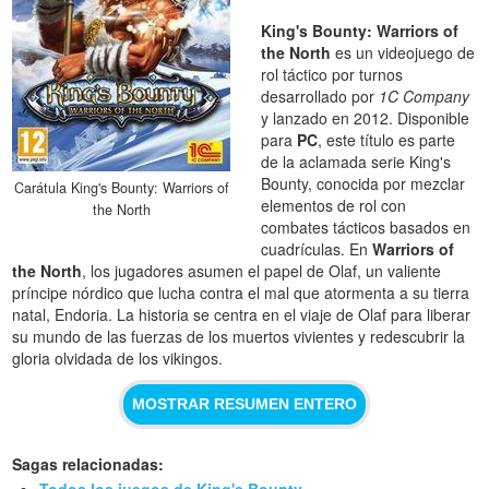
King's Bounty: Warriors of
the North
es un videojuego de
rol táctico por turnos
desarrollado por
1C Company
y lanzado en 2012. Disponible
para
PC
, este título es parte
de la aclamada serie King's
Bounty, conocida por mezclar
Carátula King's Bounty: Warriors of
elementos de rol con
the North
combates tácticos basados en
cuadrículas. En
Warriors of
the North
, los jugadores asumen el papel de Olaf, un valiente
príncipe nórdico que lucha contra el mal que atormenta a su tierra
natal, Endoria. La historia se centra en el viaje de Olaf para liberar
su mundo de las fuerzas de los muertos vivientes y redescubrir la
gloria olvidada de los vikingos.
MOSTRAR RESUMEN ENTERO
Sagas relacionadas:
Todos los juegos de King's Bounty