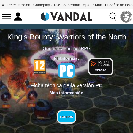
Peter Jackson
Gameplay GTA 6
Superman
Spider-Man
El Señor de los A
King's Bounty: Warriors of the North
Género/s:
Tactical RPG
Plataformas:
OFERTA
Ficha técnica de la versión
PC
Más información
LOGROS