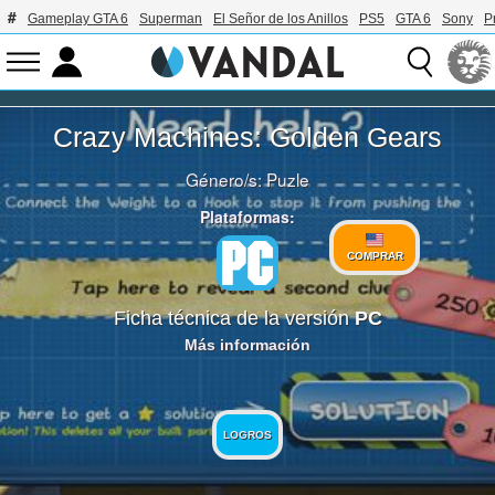
Gameplay GTA 6
Superman
El Señor de los Anillos
PS5
GTA 6
Sony
P
Crazy Machines: Golden Gears
Género/s:
Puzle
Plataformas:
COMPRAR
Ficha técnica de la versión
PC
Más información
LOGROS