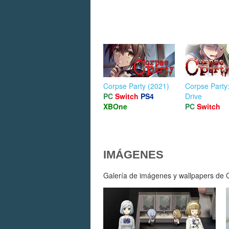
Corpse Party (2021)
Corpse Party
PC
Switch
PS4
Drive
XBOne
PC
Switch
IMÁGENES
Galería de imágenes y wallpapers de Co