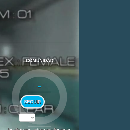
COMUNIDAD
-
SEGUIR
Insuficientes votos para figurar en