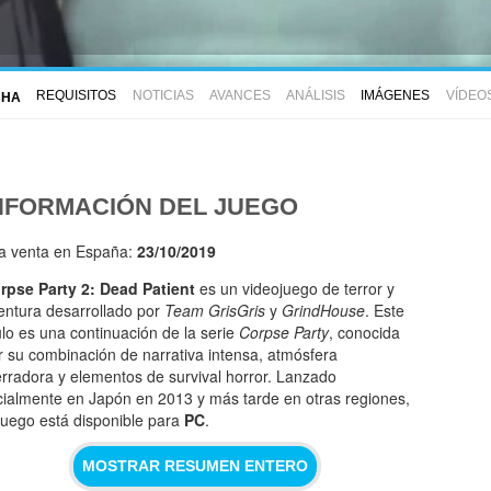
REQUISITOS
NOTICIAS
AVANCES
ANÁLISIS
IMÁGENES
VÍDEO
CHA
NFORMACIÓN DEL JUEGO
la venta en España:
23/10/2019
rpse Party 2: Dead Patient
es un videojuego de terror y
entura desarrollado por
Team GrisGris
y
GrindHouse
. Este
tulo es una continuación de la serie
Corpse Party
, conocida
r su combinación de narrativa intensa, atmósfera
erradora y elementos de survival horror. Lanzado
icialmente en Japón en 2013 y más tarde en otras regiones,
 juego está disponible para
PC
.
MOSTRAR RESUMEN ENTERO