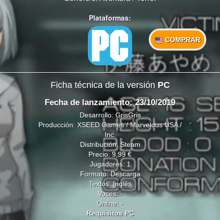
Plataformas:
COMPRAR
Ficha técnica de la versión
PC
Fecha de lanzamiento: 23/10/2019
Desarrollo: GrisGris
Producción: XSEED Games / Marvelous USA /
Inc.
Distribución: Steam
Precio: 9,99 €
Jugadores: 1
Formato: Descarga
Textos: Inglés
Voces: -
Online: -
Requisitos PC