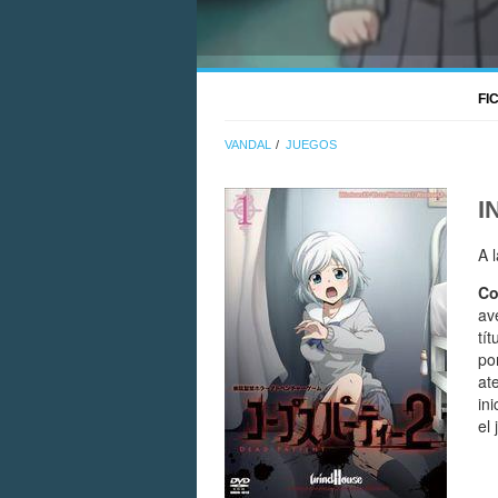
FI
VANDAL
JUEGOS
I
A 
Co
av
tí
po
at
in
el