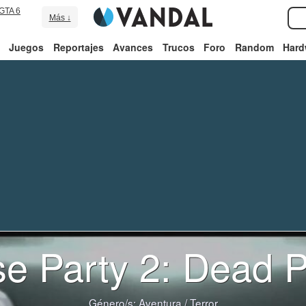
GTA 6
Más ↓
Juegos
Reportajes
Avances
Trucos
Foro
Random
Hard
e Party 2: Dead P
Género/s:
Aventura
/
Terror