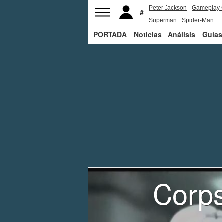
Peter Jackson
Gameplay 
Superman
Spider-Man
PORTADA
Noticias
Análisis
Guías
Corps