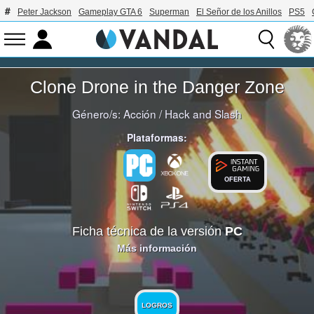
Peter Jackson
Gameplay GTA 6
Superman
El Señor de los Anillos
PS5
Clone Drone in the Danger Zone
Género/s:
Acción
/
Hack and Slash
Plataformas:
OFERTA
Ficha técnica de la versión
PC
Más información
LOGROS