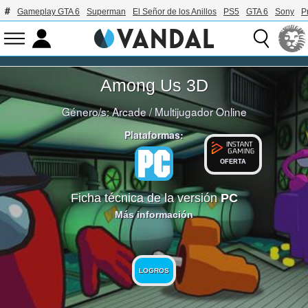
Gameplay GTA 6
Superman
El Señor de los Anillos
PS5
GTA 6
Sony
P
Among Us 3D
Género/s:
Arcade
/
Multijugador Online
Plataformas:
OFERTA
Ficha técnica de la versión
PC
Más información
LOGROS