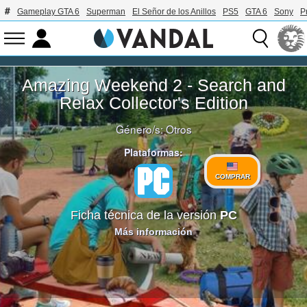
Gameplay GTA 6
Superman
El Señor de los Anillos
PS5
GTA 6
Sony
P
Amazing Weekend 2 - Search and
Relax Collector's Edition
Género/s:
Otros
Plataformas:
COMPRAR
Ficha técnica de la versión
PC
Más información