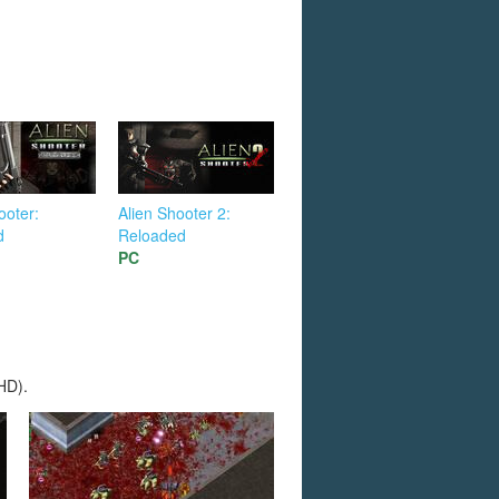
ooter:
Alien Shooter 2:
d
Reloaded
PC
HD).