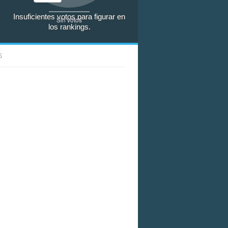
Insuficientes votos para figurar en
Sin votos
los rankings.
S