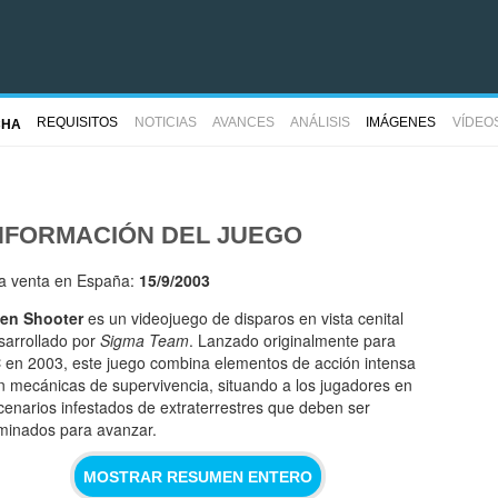
REQUISITOS
NOTICIAS
AVANCES
ANÁLISIS
IMÁGENES
VÍDEO
CHA
NFORMACIÓN DEL JUEGO
la venta en España:
15/9/2003
ien Shooter
es un videojuego de disparos en vista cenital
sarrollado por
Sigma Team
. Lanzado originalmente para
C
en 2003, este juego combina elementos de acción intensa
n mecánicas de supervivencia, situando a los jugadores en
cenarios infestados de extraterrestres que deben ser
iminados para avanzar.
MOSTRAR RESUMEN ENTERO