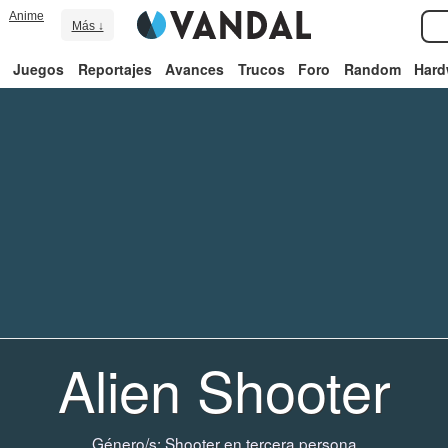
Anime
Más ↓
Juegos
Reportajes
Avances
Trucos
Foro
Random
Hard
Alien Shooter
Género/s:
Shooter en tercera persona