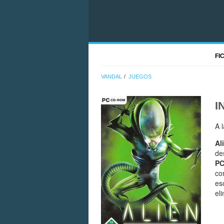
FI
VANDAL
JUEGOS
I
A 
Al
de
P
co
es
el