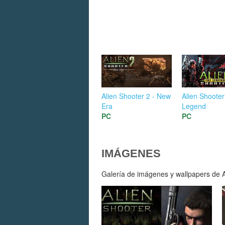
Alien Shooter 2 - New
Alien Shooter
Era
Legend
PC
PC
IMÁGENES
Galería de imágenes y wallpapers de Al