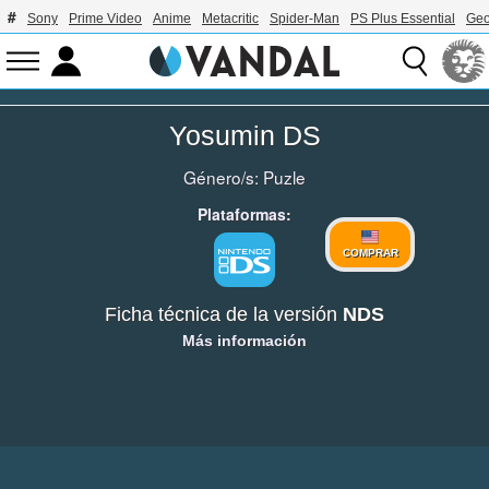
Sony
Prime Video
Anime
Metacritic
Spider-Man
PS Plus Essential
Geo
Yosumin DS
Género/s:
Puzle
Plataformas:
COMPRAR
Ficha técnica de la versión
NDS
Más información