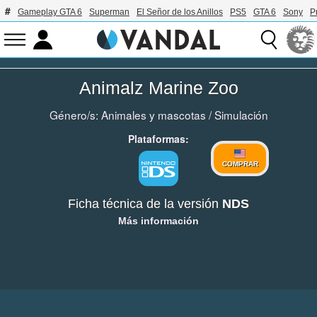
Gameplay GTA 6
Superman
El Señor de los Anillos
PS5
GTA 6
Sony
P
Animalz Marine Zoo
Género/s:
Animales y mascotas
/
Simulación
Plataformas:
COMPRAR
Ficha técnica de la versión
NDS
Más información