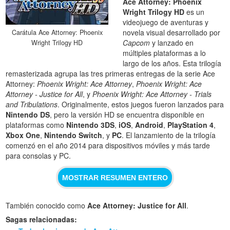
Ace Attorney: Phoenix
Wright Trilogy HD
es un
videojuego de aventuras y
novela visual desarrollado por
Carátula Ace Attorney: Phoenix
Capcom
y lanzado en
Wright Trilogy HD
múltiples plataformas a lo
largo de los años. Esta trilogía
remasterizada agrupa las tres primeras entregas de la serie Ace
Attorney:
Phoenix Wright: Ace Attorney
,
Phoenix Wright: Ace
Attorney - Justice for All
, y
Phoenix Wright: Ace Attorney - Trials
and Tribulations
. Originalmente, estos juegos fueron lanzados para
Nintendo DS
, pero la versión HD se encuentra disponible en
plataformas como
Nintendo 3DS
,
iOS
,
Android
,
PlayStation 4
,
Xbox One
,
Nintendo Switch
, y
PC
. El lanzamiento de la trilogía
comenzó en el año 2014 para dispositivos móviles y más tarde
para consolas y PC.
MOSTRAR RESUMEN ENTERO
También conocido como
Ace Attorney: Justice for All
.
Sagas relacionadas: