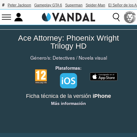
Peter Jackson
Gameplay GTA 6
Superman
Spider-Man
El Señor de los A
Ace Attorney: Phoenix Wright
Trilogy HD
Género/s:
Detectives
/
Novela visual
Plataformas:
Ficha técnica de la versión
iPhone
Más información