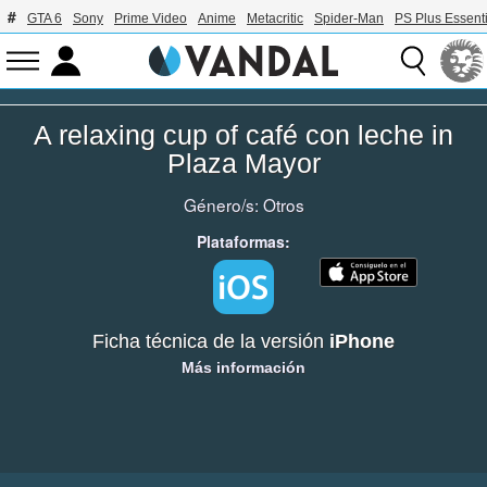
GTA 6
Sony
Prime Video
Anime
Metacritic
Spider-Man
PS Plus Essenti
A relaxing cup of café con leche in
Plaza Mayor
Género/s:
Otros
Plataformas:
Ficha técnica de la versión
iPhone
Más información