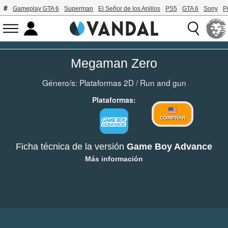
Gameplay GTA 6
Superman
El Señor de los Anillos
PS5
GTA 6
Sony
P
Megaman Zero
Género/s:
Plataformas 2D
/
Run and gun
Plataformas:
COMPRAR
Ficha técnica de la versión
Game Boy Advance
Más información