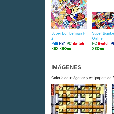
Super Bomberman R
Super Bomb
2
Online
PS5
PS4
PC
Switch
PC
Switch
P
XSX
XBOne
XBOne
IMÁGENES
Galería de imágenes y wallpapers de 