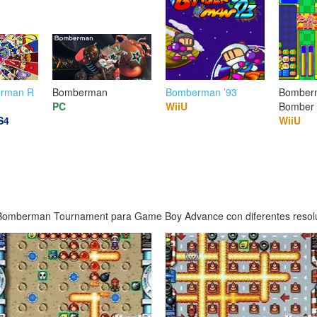
erman R
Bomberman
Bomberman ’93
Bomber
PC
WiiU
Bomber
S4
WiiU
Bomberman Tournament para Game Boy Advance con diferentes resoluci