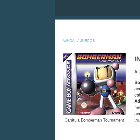
VANDAL
JUEGOS
I
A 
Bo
av
es
Ad
me
av
tr
Carátula Bomberman Tournament