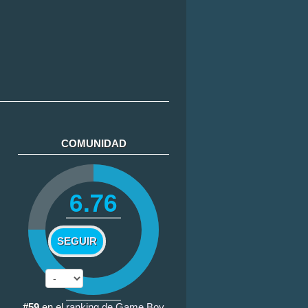
COMUNIDAD
6.76
SEGUIR
#59
en el
ranking de Game Boy