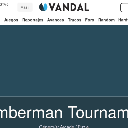
GTA 6
Más ↓
Juegos
Reportajes
Avances
Trucos
Foro
Random
Hard
mberman Tournam
Género/s:
Arcade
/
Puzle