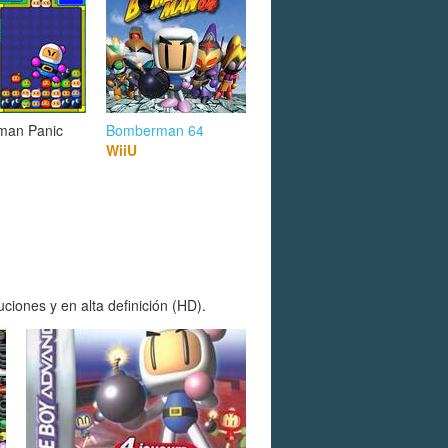
man Panic
Bomberman 64
WiiU
ones y en alta definición (HD).