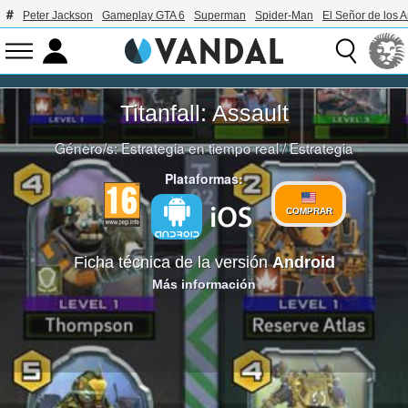
Peter Jackson
Gameplay GTA 6
Superman
Spider-Man
El Señor de los A
Titanfall: Assault
Género/s:
Estrategia en tiempo real
/
Estrategia
Plataformas:
COMPRAR
Ficha técnica de la versión
Android
Más información