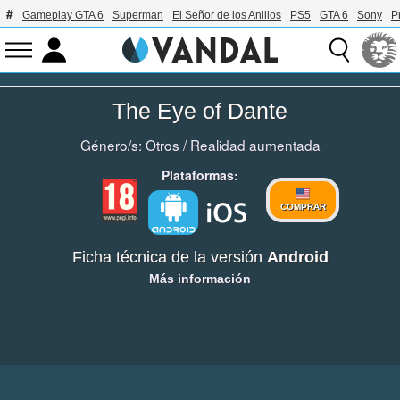
Gameplay GTA 6
Superman
El Señor de los Anillos
PS5
GTA 6
Sony
P
The Eye of Dante
Género/s:
Otros
/
Realidad aumentada
Plataformas:
COMPRAR
Ficha técnica de la versión
Android
Más información