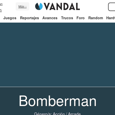
an
Más ↓
5
Juegos
Reportajes
Avances
Trucos
Foro
Random
Hard
Bomberman
Género/s:
Acción
/
Arcade