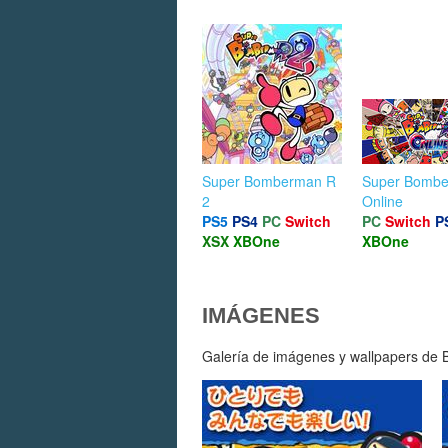
Super Bomberman R
Super Bomb
2
Online
PS5
PS4
PC
Switch
PC
Switch
P
XSX
XBOne
XBOne
IMÁGENES
Galería de imágenes y wallpapers de B