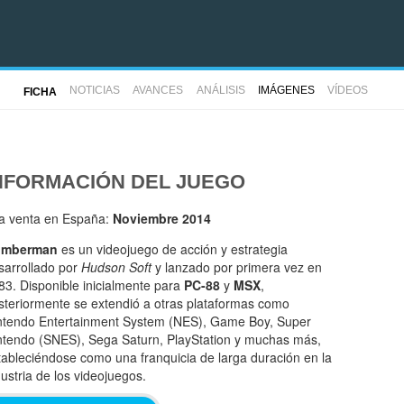
NOTICIAS
AVANCES
ANÁLISIS
IMÁGENES
VÍDEOS
FICHA
NFORMACIÓN DEL JUEGO
la venta en España:
Noviembre 2014
omberman
es un videojuego de acción y estrategia
sarrollado por
Hudson Soft
y lanzado por primera vez en
83. Disponible inicialmente para
PC-88
y
MSX
,
steriormente se extendió a otras plataformas como
ntendo Entertainment System (NES), Game Boy, Super
ntendo (SNES), Sega Saturn, PlayStation y muchas más,
tableciéndose como una franquicia de larga duración en la
dustria de los videojuegos.