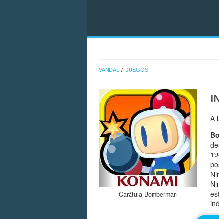
VANDAL
JUEGOS
I
A 
B
de
19
po
Ni
Ni
es
Carátula Bomberman
in