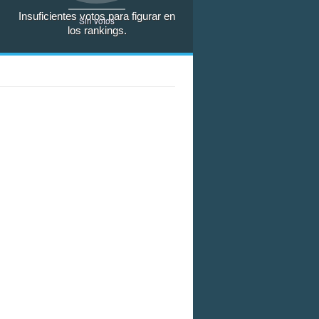
Insuficientes votos para figurar en
Sin votos
los rankings.