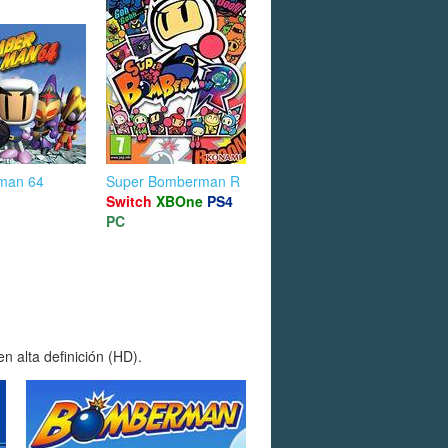
man 64
Super Bomberman R
Switch
XBOne
PS4
PC
 alta definición (HD).