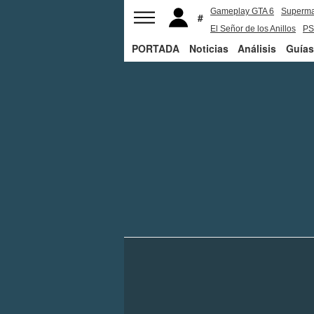
Gameplay GTA 6
Superm
El Señor de los Anillos
PS
PORTADA
Noticias
Análisis
Guías