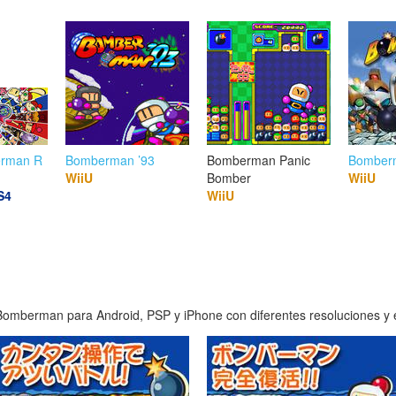
erman R
Bomberman ’93
Bomberman Panic
Bomber
WiiU
Bomber
WiiU
S4
WiiU
omberman para Android, PSP y iPhone con diferentes resoluciones y en