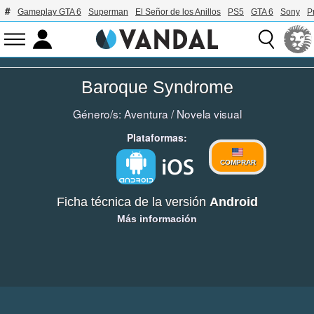
Gameplay GTA 6
Superman
El Señor de los Anillos
PS5
GTA 6
Sony
P
Baroque Syndrome
Género/s:
Aventura
/
Novela visual
Plataformas:
COMPRAR
Ficha técnica de la versión
Android
Más información