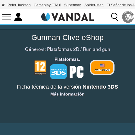
Peter Jackson
Gameplay GTA 6
Superman
Spider-Man
El Señor de los A
Gunman Clive eShop
Género/s:
Plataformas 2D
/
Run and gun
Plataformas:
COMPRAR
Ficha técnica de la versión
Nintendo 3DS
Más información