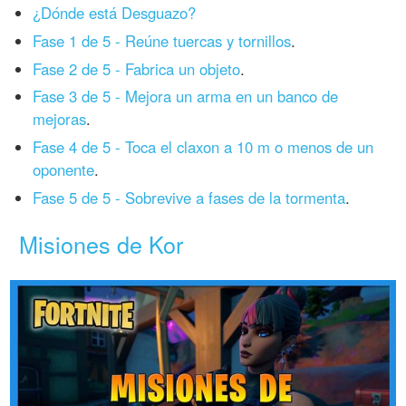
¿Dónde está Desguazo?
Fase 1 de 5 - Reúne tuercas y tornillos
.
Fase 2 de 5 - Fabrica un objeto
.
Fase 3 de 5 - Mejora un arma en un banco de
mejoras
.
Fase 4 de 5 - Toca el claxon a 10 m o menos de un
oponente
.
Fase 5 de 5 - Sobrevive a fases de la tormenta
.
Misiones de Kor