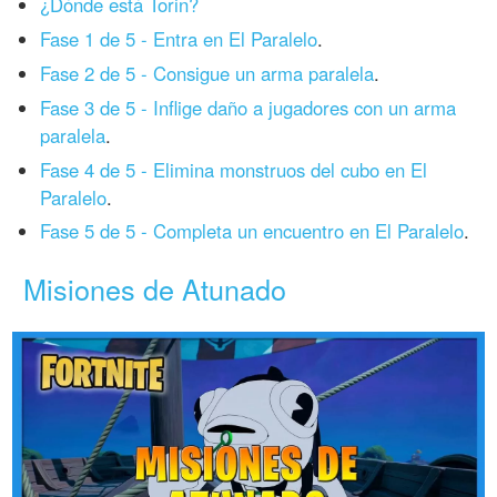
¿Dónde está Torin?
Fase 1 de 5 - Entra en El Paralelo
.
Fase 2 de 5 - Consigue un arma paralela
.
Fase 3 de 5 - Inflige daño a jugadores con un arma
paralela
.
Fase 4 de 5 - Elimina monstruos del cubo en El
Paralelo
.
Fase 5 de 5 - Completa un encuentro en El Paralelo
.
Misiones de Atunado