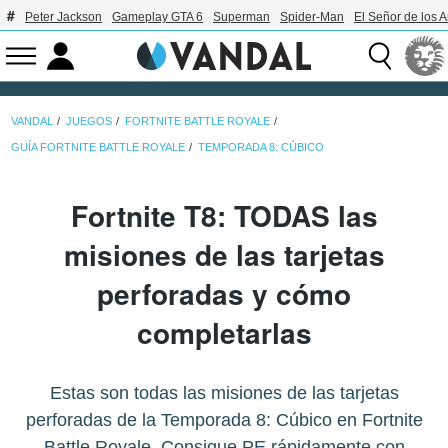
Peter Jackson
Gameplay GTA 6
Superman
Spider-Man
El Señor de los A
VANDAL
JUEGOS
FORTNITE BATTLE ROYALE
GUÍA FORTNITE BATTLE ROYALE
TEMPORADA 8: CÚBICO
Fortnite T8: TODAS las
misiones de las tarjetas
perforadas y cómo
completarlas
Estas son todas las misiones de las tarjetas
perforadas de la Temporada 8: Cúbico en Fortnite
Battle Royale. Consigue PE rápidamente con