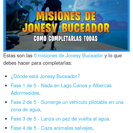
Estas son las
5 misiones de Jonesy Buceador
y lo que
debes hacer para completarlas:
¿Dónde está Jonesy Buceador?
Fase 1 de 5 - Nada en Lago Canoa y Albercas
Adormecidas
.
Fase 2 de 5 - Sumerge un vehículo pilotable en una
zona de agua
.
Fase 3 de 5 - Lanza un pez de vuelta al agua
.
Fase 4 de 5 - Caza animales salvajes
.