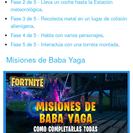
Fase 2 de 5 - Lleva un coche hasta la Estación
meteorológica
.
Fase 3 de 5 - Recolecta metal en un lugar de colisión
alienígena
.
Fase 4 de 5 - Habla con varios personajes
.
Fase 5 de 5 - Interactúa con una torreta montada
.
Misiones de Baba Yaga