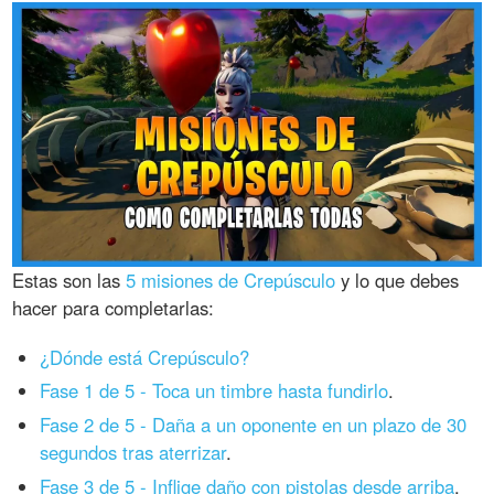
Estas son las
5 misiones de Crepúsculo
y lo que debes
hacer para completarlas:
¿Dónde está Crepúsculo?
Fase 1 de 5 - Toca un timbre hasta fundirlo
.
Fase 2 de 5 - Daña a un oponente en un plazo de 30
segundos tras aterrizar
.
Fase 3 de 5 - Inflige daño con pistolas desde arriba
.